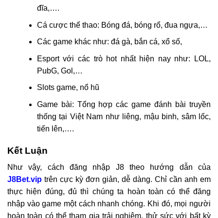
đĩa,….
Cá cược thể thao: Bóng đá, bóng rổ, đua ngựa,…
Các game khác như: đá gà, bắn cá, xổ số,
Esport với các trò hot nhất hiện nay như: LOL,
PubG, Gol,…
Slots game, nổ hũ
Game bài: Tổng hợp các game đánh bài truyền
thống tại Việt Nam như liêng, mậu binh, sâm lốc,
tiến lên,….
Kết Luận
Như vậy, cách đăng nhập J8 theo hướng dẫn của
J8Bet.vip
trên cực kỳ đơn giản, dễ dàng. Chỉ cần anh em
thực hiện đúng, đủ thì chúng ta hoàn toàn có thể đăng
nhập vào game một cách nhanh chóng. Khi đó, mọi người
hoàn toàn có thể tham gia trải nghiệm, thử sức với bất kỳ