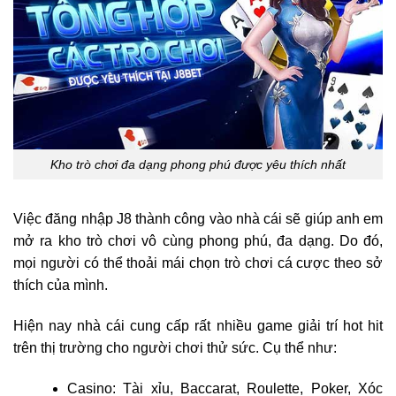
Kho trò chơi đa dạng phong phú được yêu thích nhất
Việc đăng nhập J8 thành công vào nhà cái sẽ giúp anh em
mở ra kho trò chơi vô cùng phong phú, đa dạng. Do đó,
mọi người có thể thoải mái chọn trò chơi cá cược theo sở
thích của mình.
Hiện nay nhà cái cung cấp rất nhiều game giải trí hot hit
trên thị trường cho người chơi thử sức. Cụ thể như:
Casino: Tài xỉu, Baccarat, Roulette, Poker, Xóc