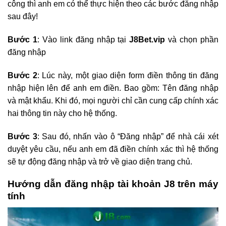
công thì anh em có thể thực hiện theo các bước đăng nhập
sau đây!
Bước 1
: Vào link đăng nhập tại
J8Bet.vip
và chọn phần
đăng nhập
Bước 2
: Lúc này, một giao diện form điền thông tin đăng
nhập hiện lên để anh em điền. Bao gồm: Tên đăng nhập
và mật khẩu. Khi đó, mọi người chỉ cần cung cấp chính xác
hai thông tin này cho hệ thống.
Bước 3
: Sau đó, nhấn vào ô “Đăng nhập” để nhà cái xét
duyệt yêu cầu, nếu anh em đã điền chính xác thì hệ thống
sẽ tự động đăng nhập và trở về giao diện trang chủ.
Hướng dẫn đăng nhập tài khoản J8 trên máy
tính