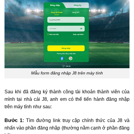
Mẫu form đăng nhập J8 trên máy tính
Sau khi đã đăng ký thành công tài khoản thành viên của
mình tại nhà cái J8, anh em có thể tiến hành đăng nhập
trên máy tính như sau:
Bước 1:
Tìm đường link truy cập chính thức của J8 và
nhấn vào phần đăng nhập (thường nằm cạnh ở phần đăng