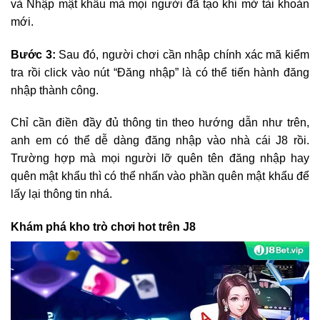
và Nhập mật khẩu mà mọi người đã tạo khi mở tài khoản
mới.
Bước 3:
Sau đó, người chơi cần nhập chính xác mã kiểm
tra rồi click vào nút “Đăng nhập” là có thể tiến hành đăng
nhập thành công.
Chỉ cần điền đầy đủ thông tin theo hướng dẫn như trên,
anh em có thể dễ dàng đăng nhập vào nhà cái J8 rồi.
Trường hợp mà mọi người lỡ quên tên đăng nhập hay
quên mật khẩu thì có thể nhấn vào phần quên mật khẩu để
lấy lại thông tin nhá.
Khám phá kho trò chơi hot trên J8