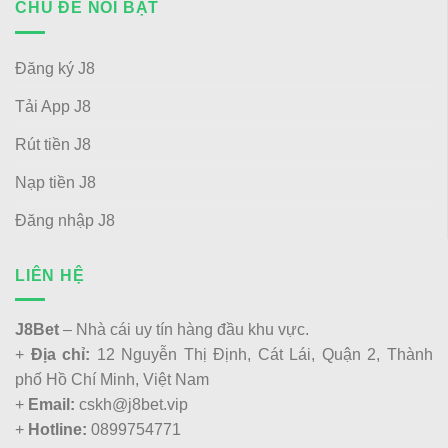
CHỦ ĐỀ NỔI BẬT
Đăng ký J8
Tải App J8
Rút tiền J8
Nạp tiền J8
Đăng nhập J8
LIÊN HỆ
J8Bet
– Nhà cái uy tín hàng đầu khu vực.
+
Địa chỉ:
12 Nguyễn Thị Định, Cát Lái, Quận 2, Thành
phố Hồ Chí Minh, Việt Nam
+
Email:
cskh@j8bet.vip
+
Hotline:
0899754771