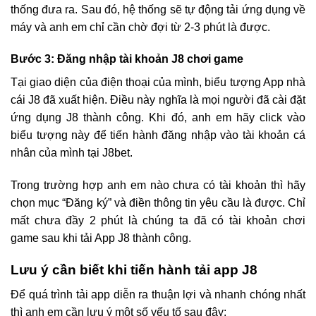
thống đưa ra. Sau đó, hệ thống sẽ tự động tải ứng dụng về
máy và anh em chỉ cần chờ đợi từ 2-3 phút là được.
Bước 3: Đăng nhập tài khoản J8 chơi game
Tại giao diện của điện thoại của mình, biểu tượng App nhà
cái J8 đã xuất hiện. Điều này nghĩa là mọi người đã cài đặt
ứng dụng J8 thành công. Khi đó, anh em hãy click vào
biểu tượng này để tiến hành đăng nhập vào tài khoản cá
nhân của mình tại J8bet.
Trong trường hợp anh em nào chưa có tài khoản thì hãy
chọn mục “Đăng ký” và điền thông tin yêu cầu là được. Chỉ
mất chưa đầy 2 phút là chúng ta đã có tài khoản chơi
game sau khi tải App J8 thành công.
Lưu ý cần biết khi tiến hành tải app J8
Để quá trình tải app diễn ra thuận lợi và nhanh chóng nhất
thì anh em cần lưu ý một số yếu tố sau đây: