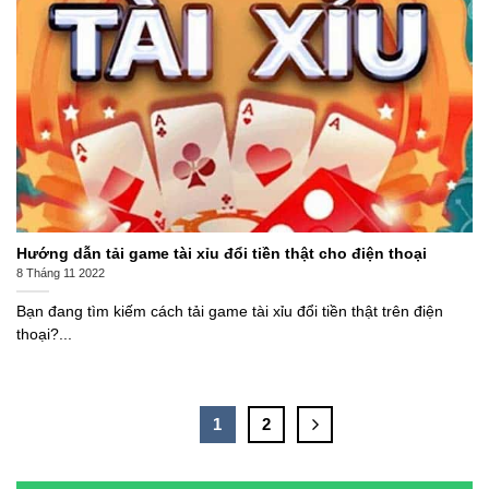
Hướng dẫn tải game tài xỉu đổi tiền thật cho điện thoại
8 Tháng 11 2022
Bạn đang tìm kiếm cách tải game tài xỉu đổi tiền thật trên điện
thoại?...
1
2