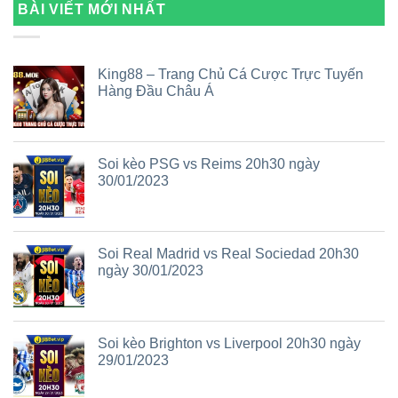
BÀI VIẾT MỚI NHẤT
King88 – Trang Chủ Cá Cược Trực Tuyến
Hàng Đầu Châu Á
Soi kèo PSG vs Reims 20h30 ngày
30/01/2023
Soi Real Madrid vs Real Sociedad 20h30
ngày 30/01/2023
Soi kèo Brighton vs Liverpool 20h30 ngày
29/01/2023