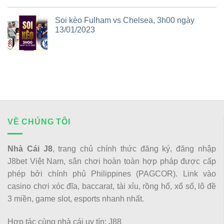
Soi kèo Fulham vs Chelsea, 3h00 ngày
13/01/2023
VỀ CHÚNG TÔI
Nhà Cái J8
, trang chủ chính thức đăng ký, đăng nhập
J8bet Việt Nam, sân chơi hoàn toàn hợp pháp được cấp
phép bởi chính phủ Philippines (PAGCOR). Link vào
casino chơi xóc đĩa, baccarat, tài xỉu, rồng hổ, xổ số, lô đề
3 miền, game slot, esports nhanh nhất.
Hợp tác cùng nhà cái uy tín:
J88