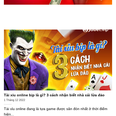
Tài xỉu online bịp là gì? 3 cách nhận biết nhà cái lừa đảo
1 Tháng 12 2022
Tài xỉu online đang là tựa game được săn đón nhất ở thời điểm
hiện...