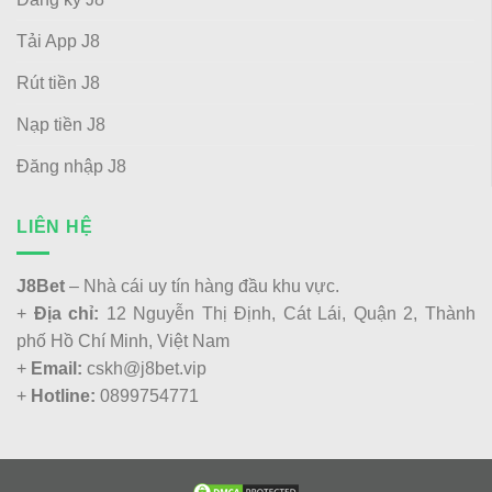
Tải App J8
Rút tiền J8
Nạp tiền J8
Đăng nhập J8
LIÊN HỆ
J8Bet
– Nhà cái uy tín hàng đầu khu vực.
+
Địa chỉ:
12 Nguyễn Thị Định, Cát Lái, Quận 2, Thành
phố Hồ Chí Minh, Việt Nam
+
Email:
cskh@j8bet.vip
+
Hotline:
0899754771