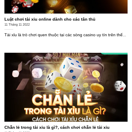
Luật chơi tài xỉu online dành cho các tân thủ
11 Tháng 11 2022
Tài xỉu là trò chơi quen thuộc tại các sòng casino uy tín trên thế...
Chẵn lẻ trong tài xỉu là gì?, cách chơi chẵn lẻ tài xỉu