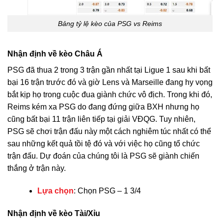
Bảng tỷ lệ kèo của PSG vs Reims
Nhận định về kèo Châu Á
PSG đã thua 2 trong 3 trận gần nhất tại Ligue 1 sau khi bất
bại 16 trận trước đó và giờ Lens và Marseille đang hy vọng
bắt kịp họ trong cuộc đua giành chức vô địch. Trong khi đó,
Reims kém xa PSG do đang đứng giữa BXH nhưng họ
cũng bất bại 11 trận liên tiếp tại giải VĐQG. Tuy nhiên,
PSG sẽ chơi trận đấu này một cách nghiêm túc nhất có thể
sau những kết quả tồi tệ đó và với việc họ cũng tổ chức
trận đấu. Dự đoán của chúng tôi là PSG sẽ giành chiến
thắng ở trận này.
Lựa chọn
: Chọn PSG – 1 3/4
Nhận định về kèo Tài/Xỉu