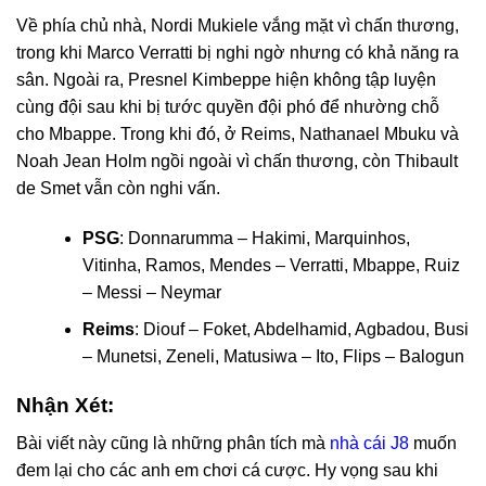
Về phía chủ nhà, Nordi Mukiele vắng mặt vì chấn thương,
trong khi Marco Verratti bị nghi ngờ nhưng có khả năng ra
sân. Ngoài ra, Presnel Kimbeppe hiện không tập luyện
cùng đội sau khi bị tước quyền đội phó để nhường chỗ
cho Mbappe. Trong khi đó, ở Reims, Nathanael Mbuku và
Noah Jean Holm ngồi ngoài vì chấn thương, còn Thibault
de Smet vẫn còn nghi vấn.
PSG
: Donnarumma – Hakimi, Marquinhos,
Vitinha, Ramos, Mendes – Verratti, Mbappe, Ruiz
– Messi – Neymar
Reims
: Diouf – Foket, Abdelhamid, Agbadou, Busi
– Munetsi, Zeneli, Matusiwa – Ito, Flips – Balogun
Nhận Xét:
Bài viết này cũng là những phân tích mà
nhà cái J8
muốn
đem lại cho các anh em chơi cá cược. Hy vọng sau khi