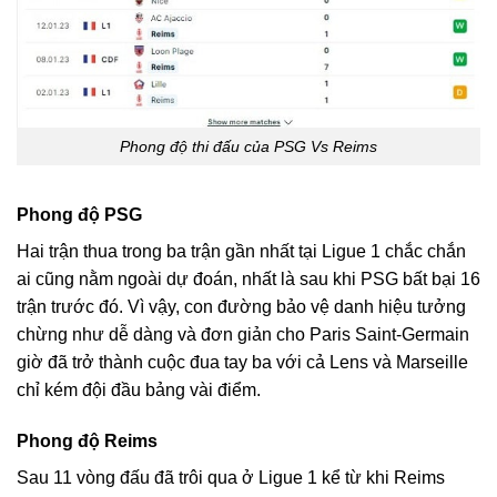
Phong độ thi đấu của PSG Vs Reims
Phong độ PSG
Hai trận thua trong ba trận gần nhất tại Ligue 1 chắc chắn
ai cũng nằm ngoài dự đoán, nhất là sau khi PSG bất bại 16
trận trước đó. Vì vậy, con đường bảo vệ danh hiệu tưởng
chừng như dễ dàng và đơn giản cho Paris Saint-Germain
giờ đã trở thành cuộc đua tay ba với cả Lens và Marseille
chỉ kém đội đầu bảng vài điểm.
Phong độ Reims
Sau 11 vòng đấu đã trôi qua ở Ligue 1 kể từ khi Reims