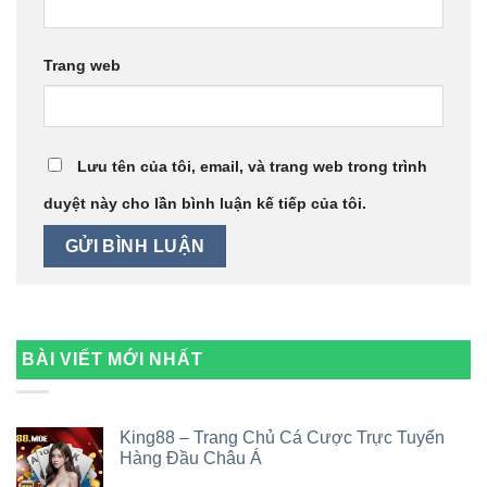
Trang web
Lưu tên của tôi, email, và trang web trong trình
duyệt này cho lần bình luận kế tiếp của tôi.
BÀI VIẾT MỚI NHẤT
King88 – Trang Chủ Cá Cược Trực Tuyến
Hàng Đầu Châu Á