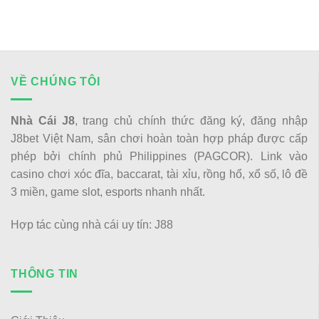
VỀ CHÚNG TÔI
Nhà Cái J8
, trang chủ chính thức đăng ký, đăng nhập
J8bet Việt Nam, sân chơi hoàn toàn hợp pháp được cấp
phép bởi chính phủ Philippines (PAGCOR). Link vào
casino chơi xóc đĩa, baccarat, tài xỉu, rồng hổ, xổ số, lô đề
3 miền, game slot, esports nhanh nhất.
Hợp tác cùng nhà cái uy tín:
J88
THÔNG TIN