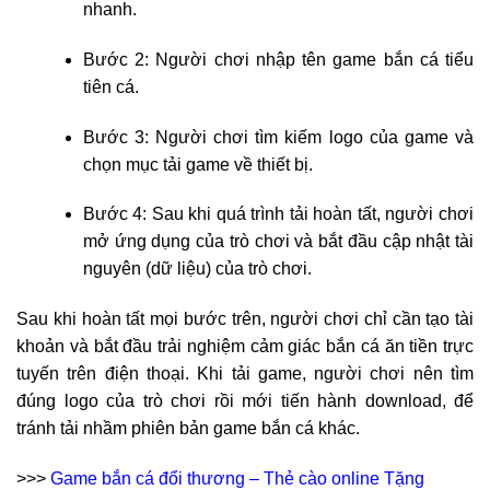
nhanh.
Bước 2: Người chơi nhập tên game bắn cá tiểu
tiên cá.
Bước 3: Người chơi tìm kiếm logo của game và
chọn mục tải game về thiết bị.
Bước 4: Sau khi quá trình tải hoàn tất, người chơi
mở ứng dụng của trò chơi và bắt đầu cập nhật tài
nguyên (dữ liệu) của trò chơi.
Sau khi hoàn tất mọi bước trên, người chơi chỉ cần tạo tài
khoản và bắt đầu trải nghiệm cảm giác bắn cá ăn tiền trực
tuyến trên điện thoại. Khi tải game, người chơi nên tìm
đúng logo của trò chơi rồi mới tiến hành download, để
tránh tải nhầm phiên bản game bắn cá khác.
>>>
Game bắn cá đổi thương – Thẻ cào online Tặng