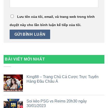
Lưu tên của tôi, email, và trang web trong trình
duyệt này cho lần bình luận kế tiếp của tôi.
BÀI VIẾT MỚI NHẤT
King88 – Trang Chủ Cá Cược Trực Tuyến
Hàng Đầu Châu Á
Soi kèo PSG vs Reims 20h30 ngày
30/01/2023