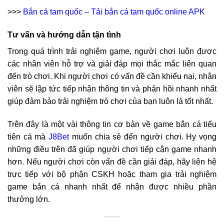
>>>
Bắn cá tam quốc – Tải bắn cá tam quốc online APK
Tư vấn và hướng dẫn tận tình
Trong quá trình trải nghiệm game, người chơi luôn được
các nhân viên hỗ trợ và giải đáp mọi thắc mắc liên quan
đến trò chơi. Khi người chơi có vấn đề cần khiếu nại, nhân
viên sẽ lập tức tiếp nhận thông tin và phản hồi nhanh nhất
giúp đảm bảo trải nghiệm trò chơi của bạn luôn là tốt nhất.
Trên đây là một vài thông tin cơ bản về game bắn cá tiểu
tiên cá mà
J8Bet
muốn chia sẻ đến người chơi. Hy vọng
những điều trên đã giúp người chơi tiếp cận game nhanh
hơn. Nếu người chơi còn vấn đề cần giải đáp, hãy liên hệ
trực tiếp với bộ phận CSKH hoặc tham gia trải nghiệm
game bắn cá nhanh nhất để nhận được nhiều phần
thưởng lớn.