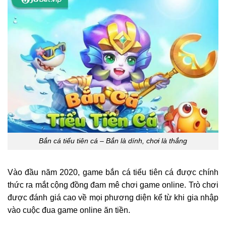
Bắn cá tiểu tiên cá – Bắn là dính, chơi là thắng
Vào đầu năm 2020, game bắn cá tiểu tiên cá được chính
thức ra mắt cộng đồng đam mê chơi game online. Trò chơi
được đánh giá cao về mọi phương diện kể từ khi gia nhập
vào cuộc đua game online ăn tiền.