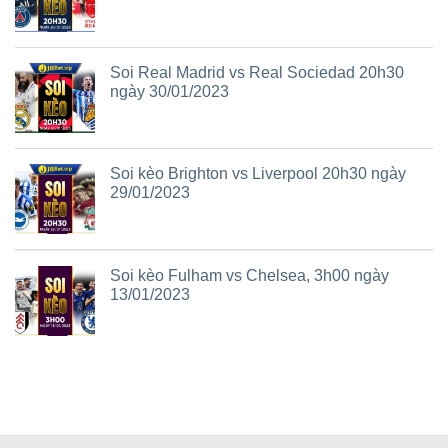
Soi Real Madrid vs Real Sociedad 20h30
ngày 30/01/2023
Soi kèo Brighton vs Liverpool 20h30 ngày
29/01/2023
Soi kèo Fulham vs Chelsea, 3h00 ngày
13/01/2023