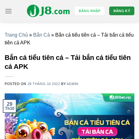
Skip
to
ĐĂNG NHẬP
ĐĂNG KÝ
content
Trang Chủ
»
Bắn Cá
»
Bắn cá tiểu tiên cá – Tải bắn cá tiểu
tiên cá APK
Bắn cá tiểu tiên cá – Tải bắn cá tiểu tiên
cá APK
POSTED ON
29 THÁNG 10 2022
BY
ADMIN
29
Th10