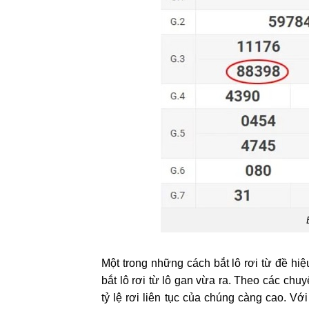
Một trong những cách bắt lô rơi từ đề hi
bắt lô rơi từ lô gan vừa ra. Theo các chuy
tỷ lệ rơi liên tục của chúng càng cao. V