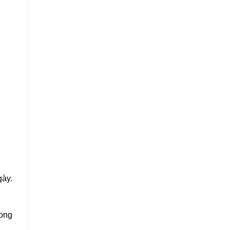
gày.
rong