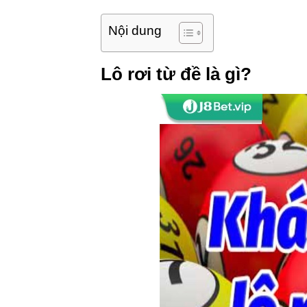
Nội dung
Lô rơi từ đề là gì?