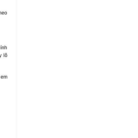
theo
hính
y lô
h em