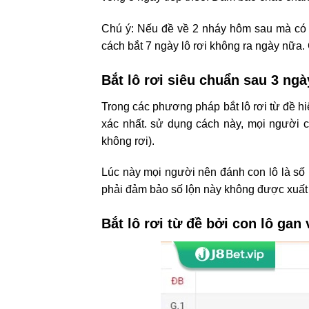
Chú ý: Nếu đề về 2 nháy hôm sau mà có lô
cách bắt 7 ngày lô rơi không ra ngày nữa. 
Bắt lô rơi siêu chuẩn sau 3 ngà
Trong các phương pháp bắt lô rơi từ đề hiệ
xác nhất. sử dụng cách này, mọi người c
không rơi).
Lúc này mọi người nên đánh con lô là số 
phải đảm bảo số lộn này không được xuất h
Bắt lô rơi từ đề bởi con lô gan 