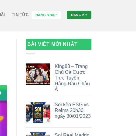
ÃI
TIN TỨC
ĐĂNG NHẬP
ĐĂNG KÝ
BÀI VIẾT MỚI NHẤT
King88 – Trang
Chủ Cá Cược
Trực Tuyến
Hàng Đầu Châu
Á
Soi kèo PSG vs
Reims 20h30
ngày 30/01/2023
Soi Real Madrid