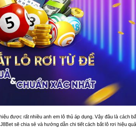
iệu được rất nhiều anh em lô thủ áp dụng. Vậy đâu là cách bắ
J8Bet sẽ chia sẻ và hướng dẫn chi tiết cách bắt lô rơi hiệu qu