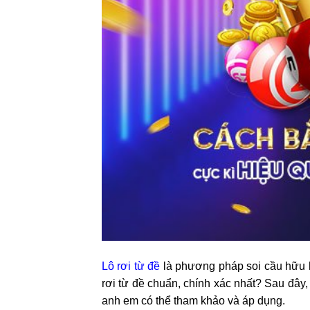
Lô rơi từ đề
là phương pháp soi cầu hữu h
rơi từ đề chuẩn, chính xác nhất? Sau đây, 
anh em có thể tham khảo và áp dụng.