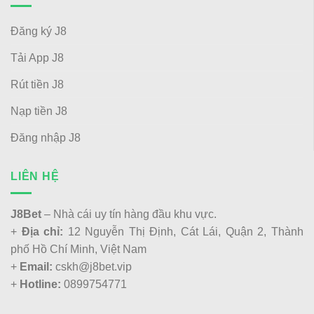
Đăng ký J8
Tải App J8
Rút tiền J8
Nạp tiền J8
Đăng nhập J8
LIÊN HỆ
J8Bet
– Nhà cái uy tín hàng đầu khu vực.
+
Địa chỉ:
12 Nguyễn Thị Định, Cát Lái, Quận 2, Thành
phố Hồ Chí Minh, Việt Nam
+
Email:
cskh@j8bet.vip
+
Hotline:
0899754771