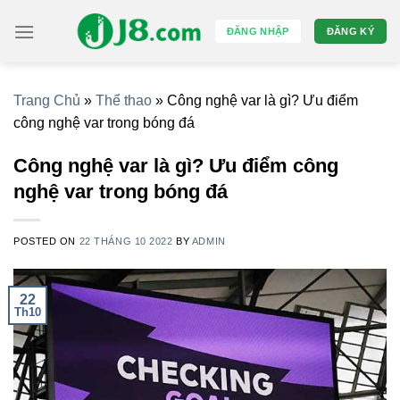
Skip
to
ĐĂNG NHẬP
ĐĂNG KÝ
content
Trang Chủ
»
Thể thao
»
Công nghệ var là gì? Ưu điểm
công nghệ var trong bóng đá
Công nghệ var là gì? Ưu điểm công
nghệ var trong bóng đá
POSTED ON
22 THÁNG 10 2022
BY
ADMIN
22
Th10