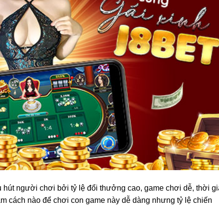
hu hút người chơi bởi tỷ lệ đổi thưởng cao, game chơi dễ, thời g
 làm cách nào để chơi con game này dễ dàng nhưng tỷ lệ chiến