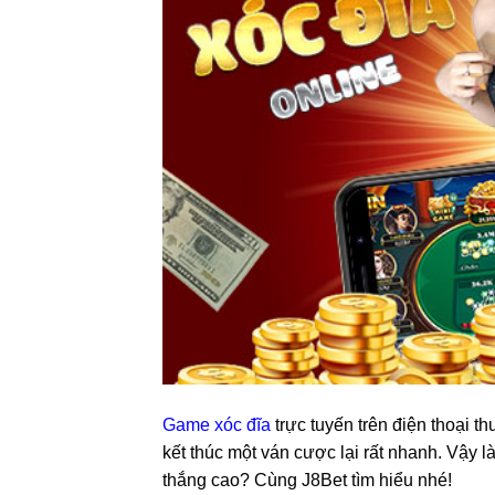
Game xóc đĩa
trực tuyến trên điện thoại t
kết thúc một ván cược lại rất nhanh. Vậy
thắng cao? Cùng J8Bet tìm hiểu nhé!