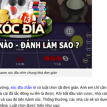
game xóc đĩa nhìn chung khá đơn giản
hường,
xóc đĩa chẵn lẻ
có luật chơi rất đơn giản. Anh em chỉ cần
à cái đã lắc đồng xu lên là được. Khi bắt đầu ván cược, nhà cái
 và sau đó tiến hành xóc. Thông thường, các nhà cái sẽ sử dụn
trắng. Luật chơi được hiểu như sau: