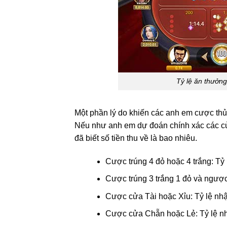
Tỷ lệ ăn thưởng
Một phần lý do khiến các anh em cược thủ đ
Nếu như anh em dự đoán chính xác các cửa
đã biết số tiền thu về là bao nhiêu.
Cược trúng 4 đỏ hoặc 4 trắng: Tỷ 
Cược trúng 3 trắng 1 đỏ và ngược l
Cược cửa Tài hoặc Xỉu: Tỷ lệ nhậ
Cược cửa Chẵn hoặc Lẻ: Tỷ lệ nh