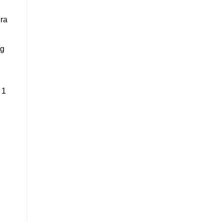
ra
ng
 1