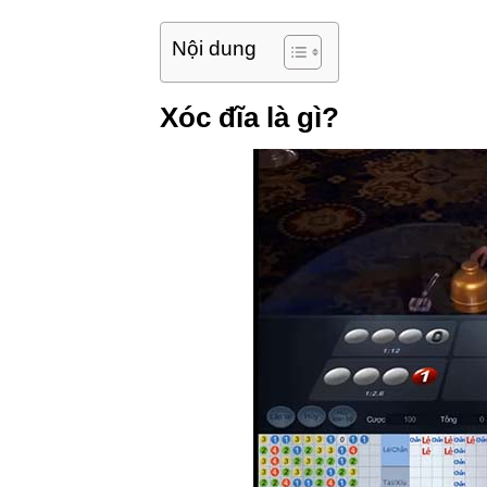
Nội dung
Xóc đĩa là gì?