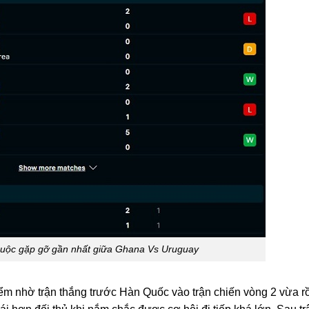
cuộc gặp gỡ gần nhất giữa Ghana Vs Uruguay
 nhờ trận thắng trước Hàn Quốc vào trận chiến vòng 2 vừa rồ