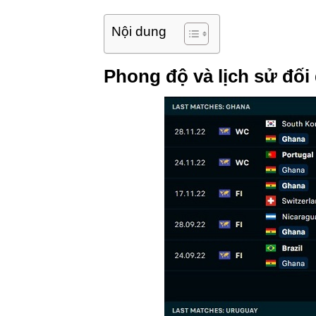
Nội dung
Phong độ và lịch sử đối