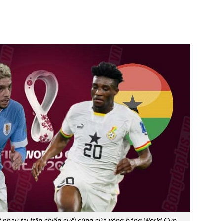
 nhau tại trận chiến cuối cùng của vòng bảng World Cup