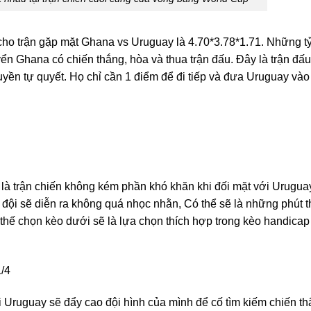
cho trận gặp mặt Ghana vs Uruguay là 4.70*3.78*1.71. Những tỷ
yển Ghana có chiến thắng, hòa và thua trận đấu. Đây là trận đấu
yền tự quyết. Họ chỉ cần 1 điểm để đi tiếp và đưa Uruguay vào
ẽ là trận chiến không kém phần khó khăn khi đối mặt với Urugua
i đội sẽ diễn ra không quá nhọc nhằn, Có thể sẽ là những phút t
 thế chọn kèo dưới sẽ là lựa chọn thích hợp trong kèo handicap
/4
i Uruguay sẽ đẩy cao đội hình của mình để cố tìm kiếm chiến t