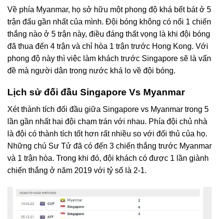
Về phía Myanmar, họ sở hữu một phong độ khá bết bát ở 5
trận đấu gần nhất của mình. Đội bóng không có nổi 1 chiến
thắng nào ở 5 trận này, điều đáng thất vọng là khi đội bóng
đã thua đến 4 trận và chỉ hòa 1 trận trước Hong Kong. Với
phong độ này thì việc làm khách trước Singapore sẽ là vấn
đề mà người dân trong nước khá lo về đội bóng.
Lịch sử đối đầu Singapore Vs Myanmar
Xét thành tích đối đầu giữa Singapore vs Myanmar trong 5
lần gần nhất hai đội chạm trán với nhau. Phía đội chủ nhà
là đội có thành tích tốt hơn rất nhiều so với đối thủ của họ.
Những chú Sư Tử đã có đến 3 chiến thắng trước Myanmar
và 1 trận hòa. Trong khi đó, đội khách có được 1 lần giành
chiến thắng ở năm 2019 với tỷ số là 2-1.