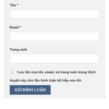
Tên
*
Email
*
Trang web
Lưu tên của tôi, email, và trang web trong trình
duyệt này cho lần bình luận kế tiếp của tôi.