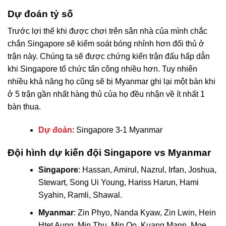
Dự đoán tỷ số
Trước lợi thế khi được chơi trên sân nhà của mình chắc
chắn Singapore sẽ kiểm soát bóng nhỉnh hơn đối thủ ở
trận này. Chúng ta sẽ được chứng kiến trận đấu hấp dẫn
khi Singapore tổ chức tấn công nhiều hơn. Tuy nhiên
nhiều khả năng họ cũng sẽ bị Myanmar ghi lại một bàn khi
ở 5 trận gần nhất hàng thủ của họ đều nhận về ít nhất 1
bàn thua.
Dự đoán
: Singapore 3-1 Myanmar
Đội hình dự kiến đội Singapore vs Myanmar
Singapore
: Hassan, Amirul, Nazrul, Irfan, Joshua,
Stewart, Song Ui Young, Hariss Harun, Hami
Syahin, Ramli, Shawal.
Myanmar
: Zin Phyo, Nanda Kyaw, Zin Lwin, Hein
Htet Aung, Min Thu, Min Oo, Kuang Mann, Moe