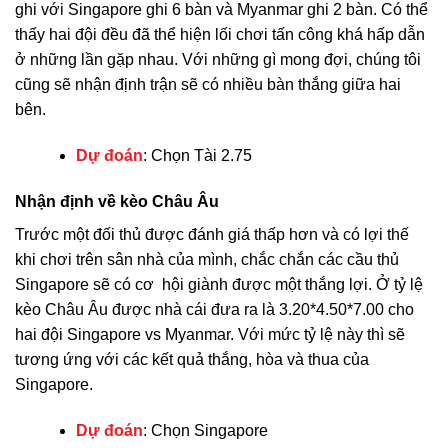
ghi với Singapore ghi 6 bàn và Myanmar ghi 2 bàn. Có thể
thấy hai đội đều đã thể hiện lối chơi tấn công khá hấp dẫn
ở những lần gặp nhau. Với những gì mong đợi, chúng tôi
cũng sẽ nhận định trận sẽ có nhiều bàn thắng giữa hai
bên.
Dự đoán
: Chọn Tài 2.75
Nhận định về kèo Châu Âu
Trước một đối thủ được đánh giá thấp hơn và có lợi thế
khi chơi trên sân nhà của mình, chắc chắn các cầu thủ
Singapore sẽ có cơ hội giành được một thắng lợi. Ở tỷ lệ
kèo Châu Âu được nhà cái đưa ra là 3.20*4.50*7.00 cho
hai đội Singapore vs Myanmar. Với mức tỷ lệ này thì sẽ
tương ứng với các kết quả thắng, hòa và thua của
Singapore.
Dự đoán
: Chọn Singapore