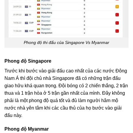
Phong độ thi đấu của Singapore Vs Myanmar
Phong độ Singapore
Trước khi bước vào giải đấu cao nhất của các nước Đông
Nam Á thì đội chủ nhà Singapore đã có những trận đấu
giao hữu khá quan trọng. Đội bóng có 2 chiến thắng, 2 trận
thua và 1 trận hòa ở 5 trận gần nhất của mình. Đây không
phải là một phong độ quá tốt và đủ làm người hâm mộ
nước nhà yên tâm khi các cầu thủ của họ bước vào giải
đấu này.
Phong độ Myanmar