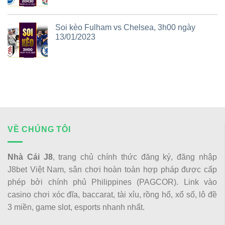
Soi kèo Fulham vs Chelsea, 3h00 ngày
13/01/2023
VỀ CHÚNG TÔI
Nhà Cái J8
, trang chủ chính thức đăng ký, đăng nhập
J8bet Việt Nam, sân chơi hoàn toàn hợp pháp được cấp
phép bởi chính phủ Philippines (PAGCOR). Link vào
casino chơi xóc đĩa, baccarat, tài xỉu, rồng hổ, xổ số, lô đề
3 miền, game slot, esports nhanh nhất.