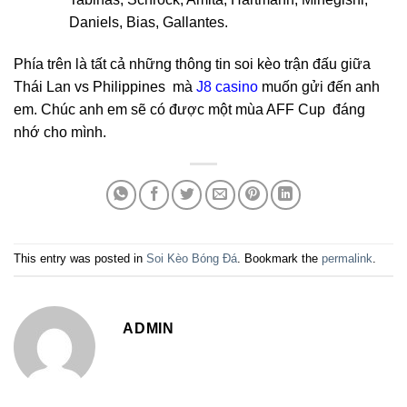
Daniels, Bias, Gallantes.
Phía trên là tất cả những thông tin soi kèo trận đấu giữa
Thái Lan vs Philippines mà
J8 casino
muốn gửi đến anh
em. Chúc anh em sẽ có được một mùa AFF Cup đáng
nhớ cho mình.
This entry was posted in
Soi Kèo Bóng Đá
. Bookmark the
permalink
.
ADMIN