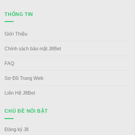
THÔNG TIN
Giới Thiệu
Chính sách bảo mật J8Bet
FAQ
Sơ Đồ Trang Web
Liên Hệ J8Bet
CHỦ ĐỀ NỔI BẬT
Đăng ký J8