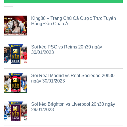
King88 – Trang Chủ Cá Cược Trực Tuyến
Hàng Đầu Châu Á
Soi kèo PSG vs Reims 20h30 ngày
30/01/2023
Soi Real Madrid vs Real Sociedad 20h30
ngày 30/01/2023
Soi kèo Brighton vs Liverpool 20h30 ngày
29/01/2023