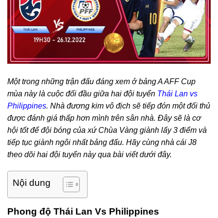
Một trong những trận đấu đáng xem ở bảng A AFF Cup
mùa này là cuộc đối đầu giữa hai đội tuyển
Thái Lan vs
Philippines
. Nhà đương kim vô địch sẽ tiếp đón một đối thủ
được đánh giá thấp hơn mình trên sân nhà. Đây sẽ là cơ
hội tốt để đội bóng của xứ Chùa Vàng giành lấy 3 điểm và
tiếp tục giành ngôi nhất bảng đấu. Hãy cùng nhà cái J8
theo dõi hai đội tuyển này qua bài viết dưới đây.
Nội dung
Phong độ Thái Lan Vs Philippines