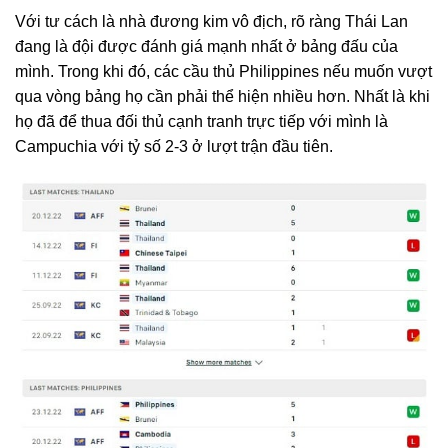
Với tư cách là nhà đương kim vô địch, rõ ràng Thái Lan
đang là đội được đánh giá mạnh nhất ở bảng đấu của
mình. Trong khi đó, các cầu thủ Philippines nếu muốn vượt
qua vòng bảng họ cần phải thể hiện nhiều hơn. Nhất là khi
họ đã để thua đối thủ cạnh tranh trực tiếp với mình là
Campuchia với tỷ số 2-3 ở lượt trận đầu tiên.