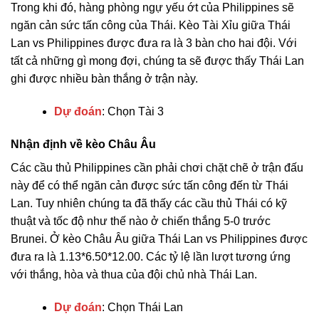
Trong khi đó, hàng phòng ngự yếu ớt của Philippines sẽ
ngăn cản sức tấn công của Thái. Kèo Tài Xỉu giữa Thái
Lan vs Philippines được đưa ra là 3 bàn cho hai đội. Với
tất cả những gì mong đợi, chúng ta sẽ được thấy Thái Lan
ghi được nhiều bàn thắng ở trận này.
Dự đoán
: Chọn Tài 3
Nhận định về kèo Châu Âu
Các cầu thủ Philippines cần phải chơi chặt chẽ ở trận đấu
này để có thể ngăn cản được sức tấn công đến từ Thái
Lan. Tuy nhiên chúng ta đã thấy các cầu thủ Thái có kỹ
thuật và tốc độ như thế nào ở chiến thắng 5-0 trước
Brunei. Ở kèo Châu Âu giữa Thái Lan vs Philippines được
đưa ra là 1.13*6.50*12.00. Các tỷ lệ lần lượt tương ứng
với thắng, hòa và thua của đội chủ nhà Thái Lan.
Dự đoán
: Chọn Thái Lan