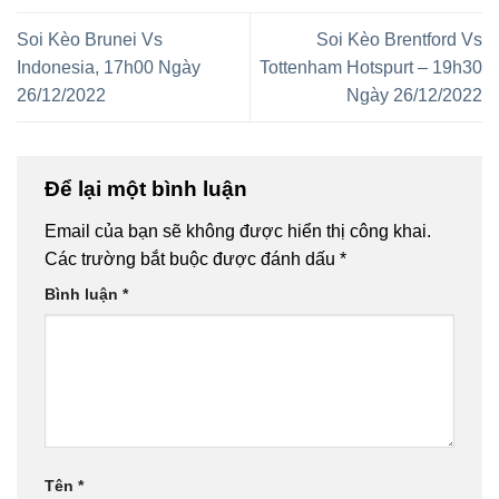
Soi Kèo Brunei Vs
Soi Kèo Brentford Vs
Indonesia, 17h00 Ngày
Tottenham Hotspurt – 19h30
26/12/2022
Ngày 26/12/2022
Để lại một bình luận
Email của bạn sẽ không được hiển thị công khai.
Các trường bắt buộc được đánh dấu
*
Bình luận
*
Tên
*