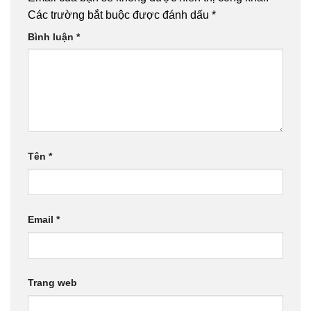
Các trường bắt buộc được đánh dấu
*
Bình luận
*
Tên
*
Email
*
Trang web