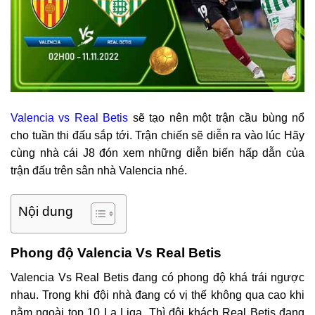
Valencia vs Real Betis
sẽ tạo nên một trận cầu bùng nổ
cho tuần thi đấu sắp tới. Trận chiến sẽ diễn ra vào lúc Hãy
cùng nhà cái J8 đón xem những diễn biến hấp dẫn của
trận đấu trên sân nhà Valencia nhé.
Nội dung
Phong độ Valencia Vs Real Betis
Valencia Vs Real Betis đang có phong độ khá trái ngược
nhau. Trong khi đội nhà đang có vị thế không qua cao khi
nằm ngoài top 10 La Liga. Thì đội khách Real Betis đang