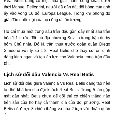
Real Betis đang có một mùa giải thành công khác dưới
thời Manuel Pellegrini, người đã dẫn dắt đội bóng của anh
ấy vào vòng 16 đội Europa League. Trong khi phong độ
giải đấu quốc nội của họ cũng rất ấn tượng.
Họ chỉ thua một trong sáu trận đấu gần đây nhất sau trận
hòa 1-1 trước đối thủ địa phương Sevilla trong trận derby
hôm Chủ nhật. Đó là trận thua trước đoàn quân Diego
Simeone với tỷ số 1-2. Real Betis cho thấy sự ổn định
đáng kinh ngạc và tạo áp lực cho Valencia trong trận đấu
tới.
Lịch sử đối đầu Valencia Vs Real Betis
Lịch sử đối đầu giữa Valencia Vs Real Betis đang tạo nên
lợi thế khá lớn cho đội khách Real Betis. Trong 5 lần gặp
mặt gần nhất, Betis chưa để đối thủ có chiến thắng nào
trên sân của họ hay cả thánh địa của đối phương. Real
Betis có được 3 chiến thắng và hòa 2 trận với đoàn quân