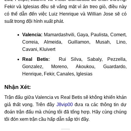
Fekir và Iglesias đều sẽ vắng mặt vì án treo giò, điều này
có thể dẫn đến việc Luiz Henrique và Willian Jose sẽ có
suất trong đội hình xuất phát.
Valencia:
Mamardashvili, Gaya, Paulista, Comert,
Correia, Almeida, Guillamon, Musah, Lino,
Cavani, Kluivert
Real Betis:
Rui Silva, Sabaly, Pezzella,
Gonzalez, Moreno, Akoukou, Guardardo,
Henrique, Fekir, Canales, Iglesias
Nhận Xét:
Trận đấu giữa Valencia vs Real Betis sẽ không khiến khán
giả thất vọng. Trên đây
J8vip00
đưa ra các thông tin dự
đoán trận đấu mà chúng tôi đã tổng hợp. Hãy cùng chúng
tôi đón xem trận cầu hấp dẫn sắp tới đây.