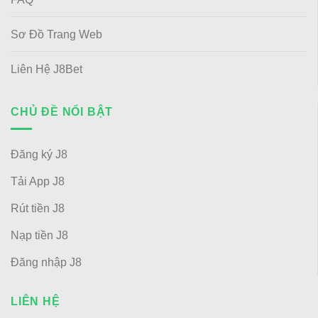
Sơ Đồ Trang Web
Liên Hệ J8Bet
CHỦ ĐỀ NỔI BẬT
Đăng ký J8
Tải App J8
Rút tiền J8
Nạp tiền J8
Đăng nhập J8
LIÊN HỆ