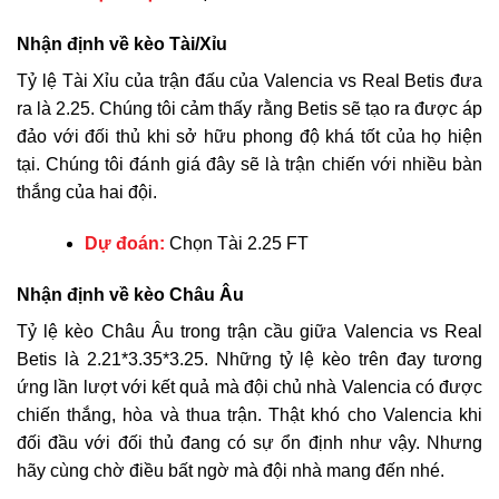
Nhận định về kèo Tài/Xỉu
Tỷ lệ Tài Xỉu của trận đấu của Valencia vs Real Betis đưa
ra là 2.25. Chúng tôi cảm thấy rằng Betis sẽ tạo ra được áp
đảo với đối thủ khi sở hữu phong độ khá tốt của họ hiện
tại. Chúng tôi đánh giá đây sẽ là trận chiến với nhiều bàn
thắng của hai đội.
Dự đoán:
Chọn Tài 2.25 FT
Nhận định về kèo Châu Âu
Tỷ lệ kèo Châu Âu trong trận cầu giữa Valencia vs Real
Betis là 2.21*3.35*3.25. Những tỷ lệ kèo trên đay tương
ứng lần lượt với kết quả mà đội chủ nhà Valencia có được
chiến thắng, hòa và thua trận. Thật khó cho Valencia khi
đối đầu với đối thủ đang có sự ổn định như vậy. Nhưng
hãy cùng chờ điều bất ngờ mà đội nhà mang đến nhé.