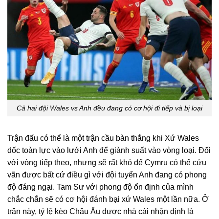
Cả hai đội Wales vs Anh đều đang có cơ hội đi tiếp và bị loại
Trận đấu có thể là một trận cầu bàn thắng khi Xứ Wales
dốc toàn lực vào lưới Anh để giành suất vào vòng loại. Đối
với vòng tiếp theo, nhưng sẽ rất khó để Cymru có thể cứu
vãn được bất cứ điều gì với đội tuyển Anh đang có phong
độ đáng ngại. Tam Sư với phong độ ổn định của mình
chắc chắn sẽ có cơ hội đánh bại xứ Wales một lần nữa. Ở
trận này, tỷ lệ kèo Châu Âu được nhà cái nhận định là