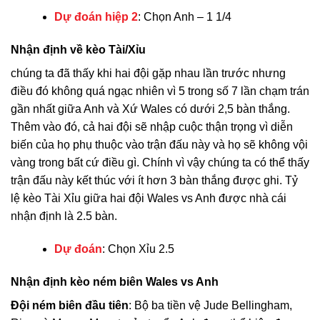
Dự đoán hiệp 2
: Chọn Anh – 1 1/4
Nhận định về kèo Tài/Xỉu
chúng ta đã thấy khi hai đội gặp nhau lần trước nhưng
điều đó không quá ngạc nhiên vì 5 trong số 7 lần chạm trán
gần nhất giữa Anh và Xứ Wales có dưới 2,5 bàn thắng.
Thêm vào đó, cả hai đội sẽ nhập cuộc thận trọng vì diễn
biến của họ phụ thuộc vào trận đấu này và họ sẽ không vội
vàng trong bất cứ điều gì. Chính vì vậy chúng ta có thể thấy
trận đấu này kết thúc với ít hơn 3 bàn thắng được ghi. Tỷ
lệ kèo Tài Xỉu giữa hai đội Wales vs Anh được nhà cái
nhận định là 2.5 bàn.
Dự đoán
: Chọn Xỉu 2.5
Nhận định kèo ném biên Wales vs Anh
Đội ném biên đầu tiên
: Bộ ba tiền vệ Jude Bellingham,