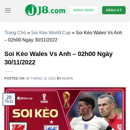
Skip
to
ĐĂNG NHẬP
ĐĂNG KÝ
content
Trang Chủ
»
Soi Kèo World Cup
»
Soi Kèo Wales Vs Anh
– 02h00 Ngày 30/11/2022
Soi Kèo Wales Vs Anh – 02h00 Ngày
30/11/2022
POSTED ON
28 THÁNG 11 2022
BY
ADMIN
28
Th11