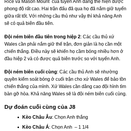
Rice và Mason Mount của tuyển Anh đang thể hiện được
phong độ rất cao. Hai trận đấu đã qua họ đã nắm giữ tuyển
giữa rất tốt. Với những cầu thủ như vậy thì khả năng Anh
sẽ có quả biên đầu tiên.
Đội ném biên đầu tiên trong hiệp 2
: Các cầu thủ xứ
Wales cần phải nắm giữ thế trận, đơn giản là họ cần một
chiến thắng. Điều này sẽ khiến họ cầm bóng nhiều hơn ở
đầu hiệp 2 và có được quả biên trước so với tuyển Anh.
Đội ném biên cuối cùng
: Các cầu thủ Anh sẽ nhường
quyền kiểm soát bóng ở cuối trận cho xứ Wales để bảo tồn
chiến thắng của mình. Xứ Wales cần dâng cao đội hình tìm
bàn gỡ hòa. Khả năng Wales sẽ là đội ném biên cuối cùng.
Dự đoán cuối cùng của J8
Kèo Châu Âu
: Chọn Anh thắng
Kèo Châu Á
: Chọn Anh – 1 1/4