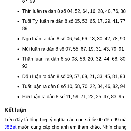
87, 99
Thìn luận ra dàn 8 số 04, 52, 64, 16, 28, 40, 76, 88
Tuổi Tỵ luận ra dàn 8 số 05, 53, 65, 17, 29, 41, 77,
89
Ngọ luận ra dàn 8 số 06, 54, 66, 18, 30, 42, 78, 90
Mùi luận ra dàn 8 số 07, 55, 67, 19, 31, 43, 79, 91
Thân luận ra dàn 8 số 08, 56, 20, 32, 44, 68, 80,
92
Dậu luận ra dàn 8 số 09, 57, 69, 21, 33, 45, 81, 93
Tuất luận ra dàn 8 số 10, 58, 70, 22, 34, 46, 82, 94
Hợi luận ra dàn 8 số 11, 59, 71, 23, 35, 47, 83, 95
Kết luận
Trên đây là tổng hợp ý nghĩa các con số từ 00 đến 99 mà
J8Bet
muốn cung cấp cho anh em tham khảo. Nhìn chung