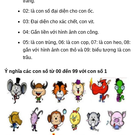
trắng.
02: là con số đại diện cho con ốc.
03: Đại diện cho xác chết, con vịt.
04: Gắn liền với hình ảnh con công.
05: là con trùng, 06: là con cọp, 07: là con heo, 08:
gắn với hình ảnh con thỏ và 09: biểu tượng là con
trâu.
Ý nghĩa các con số từ 00 đến 99 với con số 1