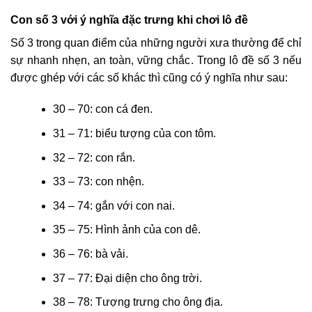
Con số 3 với ý nghĩa đặc trưng khi chơi lô đề
Số 3 trong quan điểm của những người xưa thường để chỉ
sự nhanh nhẹn, an toàn, vững chắc. Trong lô đề số 3 nếu
được ghép với các số khác thì cũng có ý nghĩa như sau:
30 – 70: con cá đen.
31 – 71: biểu tượng của con tôm.
32 – 72: con rắn.
33 – 73: con nhện.
34 – 74: gắn với con nai.
35 – 75: Hình ảnh của con dê.
36 – 76: bà vải.
37 – 77: Đại diện cho ông trời.
38 – 78: Tượng trưng cho ông địa.