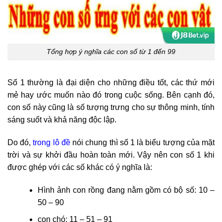
Tổng hợp ý nghĩa các con số từ 1 đến 99
Số 1 thường là đại diện cho những điều tốt, các thứ mới
mẻ hay ước muốn nào đó trong cuộc sống. Bên cạnh đó,
con số này cũng là số tượng trưng cho sự thông minh, tính
sáng suốt và khả năng độc lập.
Do đó,
trong lô đề
nói chung thì số 1 là biểu tượng của mặt
trời và sự khởi đầu hoàn toàn mới. Vậy nên con số 1 khi
được ghép với các số khác có ý nghĩa là:
Hình ảnh con rồng đang nằm gồm có bộ số: 10 –
50 – 90
con chó: 11 – 51 – 91