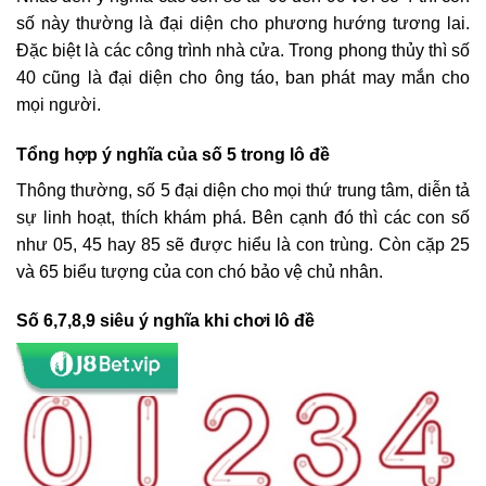
số này thường là đại diện cho phương hướng tương lai.
Đặc biệt là các công trình nhà cửa. Trong phong thủy thì số
40 cũng là đại diện cho ông táo, ban phát may mắn cho
mọi người.
Tổng hợp ý nghĩa của số 5 trong lô đề
Thông thường, số 5 đại diện cho mọi thứ trung tâm, diễn tả
sự linh hoạt, thích khám phá. Bên cạnh đó thì các con số
như 05, 45 hay 85 sẽ được hiểu là con trùng. Còn cặp 25
và 65 biểu tượng của con chó bảo vệ chủ nhân.
Số 6,7,8,9 siêu ý nghĩa khi chơi lô đề