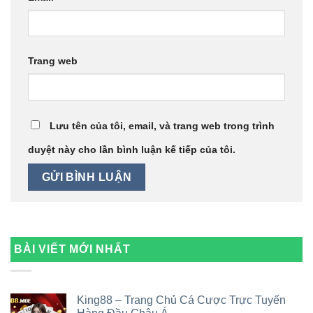
Trang web
Lưu tên của tôi, email, và trang web trong trình
duyệt này cho lần bình luận kế tiếp của tôi.
BÀI VIẾT MỚI NHẤT
King88 – Trang Chủ Cá Cược Trực Tuyến