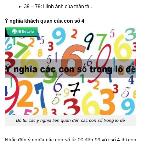
39 – 79: Hình ảnh của thần tài.
Ý nghĩa khách quan của con số 4
Bỏ túi các ý nghĩa liên quan đến các con số trong lô đề
Nhắc đến ý nghĩa các con số từ 00 đến 99 với số 4 thì con