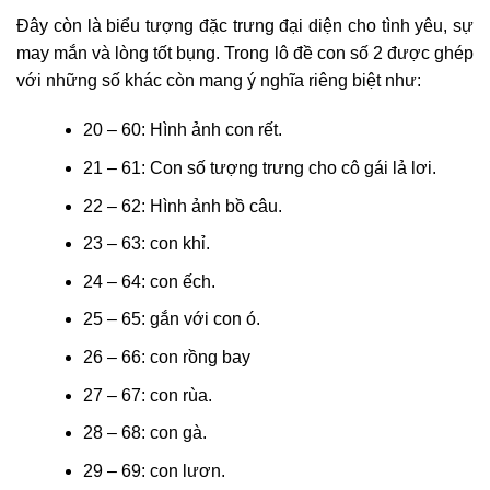
Đây còn là biểu tượng đặc trưng đại diện cho tình yêu, sự
may mắn và lòng tốt bụng. Trong lô đề con số 2 được ghép
với những số khác còn mang ý nghĩa riêng biệt như:
20 – 60: Hình ảnh con rết.
21 – 61: Con số tượng trưng cho cô gái lả lơi.
22 – 62: Hình ảnh bồ câu.
23 – 63: con khỉ.
24 – 64: con ếch.
25 – 65: gắn với con ó.
26 – 66: con rồng bay
27 – 67: con rùa.
28 – 68: con gà.
29 – 69: con lươn.