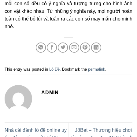
mỗi con số đều có ý nghĩa và tượng trưng cho hình ảnh
con vật khác nhau. Từ những ý nghĩa này, mọi người hoàn
toàn có thể bỏ túi và luận ra các con số may mắn cho mình
nhé.
This entry was posted in
Lô Đề
. Bookmark the
permalink
.
ADMIN
Nhà cái đánh lô đề online uy
J8Bet – Thương hiệu chơi