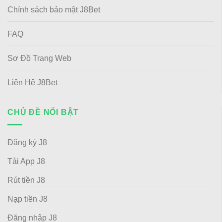
Chính sách bảo mật J8Bet
FAQ
Sơ Đồ Trang Web
Liên Hệ J8Bet
CHỦ ĐỀ NỔI BẬT
Đăng ký J8
Tải App J8
Rút tiền J8
Nạp tiền J8
Đăng nhập J8