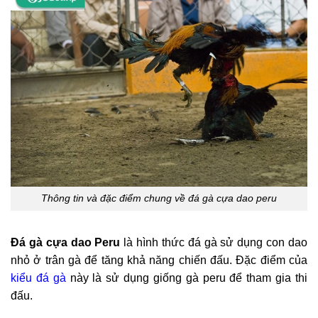
Thông tin và đặc điểm chung về đá gà cựa dao peru
Đá gà cựa dao Peru
là hình thức đá gà sử dụng con dao
nhỏ ở trân gà để tăng khả năng chiến đấu. Đặc điểm của
kiểu đá gà
này là sử dụng giống gà peru để tham gia thi
đấu.