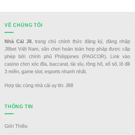
VỀ CHÚNG TÔI
Nhà Cái J8
, trang chủ chính thức đăng ký, đăng nhập
J8bet Việt Nam, sân chơi hoàn toàn hợp pháp được cấp
phép bởi chính phủ Philippines (PAGCOR). Link vào
casino chơi xóc đĩa, baccarat, tài xỉu, rồng hổ, xổ số, lô đề
3 miền, game slot, esports nhanh nhất.
Hợp tác cùng nhà cái uy tín:
J88
THÔNG TIN
Giới Thiệu