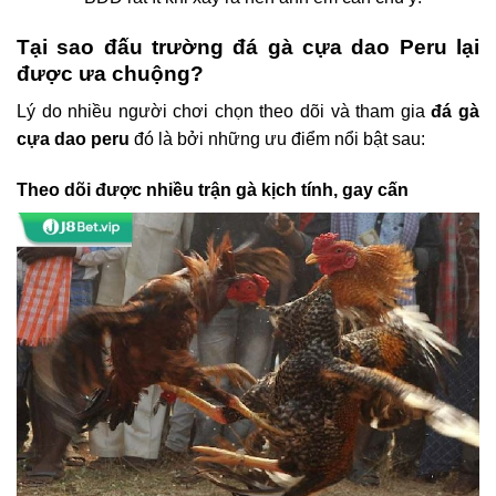
Tại sao đấu trường đá gà cựa dao Peru lại
được ưa chuộng?
Lý do nhiều người chơi chọn theo dõi và tham gia
đá gà
cựa dao peru
đó là bởi những ưu điểm nổi bật sau:
Theo dõi được nhiều trận gà kịch tính, gay cấn