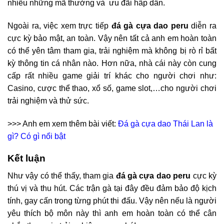
nhiều những mã thưởng và ưu đãi hấp dẫn.
Ngoài ra, việc xem trực tiếp
đá gà cựa dao peru
diễn ra
cực kỳ bảo mật, an toàn. Vậy nên tất cả anh em hoàn toàn
có thể yên tâm tham gia, trải nghiệm mà không bị rò rỉ bất
kỳ thông tin cá nhân nào. Hơn nữa, nhà cái này còn cung
cấp rất nhiều game giải trí khác cho người chơi như:
Casino, cược thể thao, xổ số, game slot,…cho người chơi
trải nghiệm và thử sức.
>>> Anh em xem thêm bài viết:
Đá gà cựa dao Thái Lan là
gì? Có gì nổi bật
Kết luận
Như vậy có thể thấy, tham gia
đá gà cựa dao peru
cực kỳ
thú vị và thu hút. Các trận gà tại đây đều đảm bảo độ kịch
tính, gay cấn trong từng phút thi đấu. Vậy nên nếu là người
yêu thích bộ môn này thì anh em hoàn toàn có thể cân