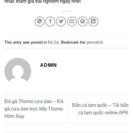
nhắc tham gia trải nghiệm ngay nhé!
This entry was posted in
Đá Gà
. Bookmark the
permalink
.
ADMIN
Đá gà Thomo cựa dao – Đá
Bắn cá tam quốc – Tải bắn
gà cựa dao trực tiếp Thomo
cá tam quốc online APK
Hôm Nay