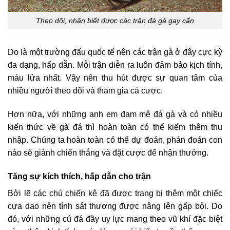
Theo dõi, nhận biết được các trận đá gà gay cấn
Do là một trường đấu quốc tế nên các trận gà ở đây cực kỳ
đa dạng, hấp dẫn. Mỗi trận diễn ra luôn đảm bảo kịch tính,
máu lửa nhất. Vậy nên thu hút được sự quan tâm của
nhiều người theo dõi và tham gia cá cược.
Hơn nữa, với những anh em đam mê đá gà và có nhiều
kiến thức về gà đá thì hoàn toàn có thể kiếm thêm thu
nhập. Chúng ta hoàn toàn có thể dự đoán, phán đoán con
nào sẽ giành chiến thắng và đặt cược để nhận thưởng.
Tăng sự kích thích, hấp dẫn cho trận
Bởi lẽ các chú chiến kê đã được trang bị thêm một chiếc
cựa dao nên tính sát thương được nâng lên gấp bội. Do
đó, với những cú đá đầy uy lực mang theo vũ khí đặc biệt