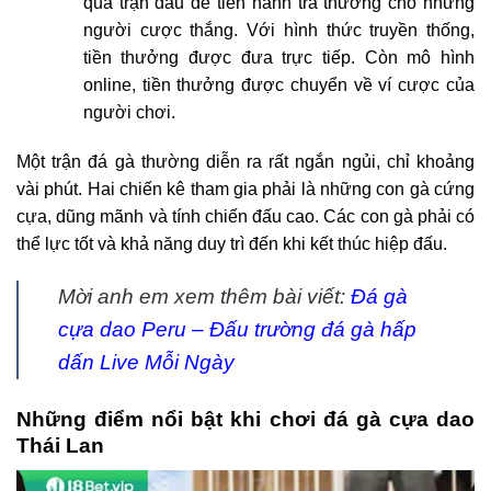
quả trận đấu để tiến hành trả thưởng cho những
người cược thắng. Với hình thức truyền thống,
tiền thưởng được đưa trực tiếp. Còn mô hình
online, tiền thưởng được chuyển về ví cược của
người chơi.
Một trận đá gà thường diễn ra rất ngắn ngủi, chỉ khoảng
vài phút. Hai chiến kê tham gia phải là những con gà cứng
cựa, dũng mãnh và tính chiến đấu cao. Các con gà phải có
thể lực tốt và khả năng duy trì đến khi kết thúc hiệp đấu.
Mời anh em xem thêm bài viết:
Đá gà
cựa dao Peru – Đấu trường đá gà hấp
dấn Live Mỗi Ngày
Những điểm nổi bật khi chơi đá gà cựa dao
Thái Lan