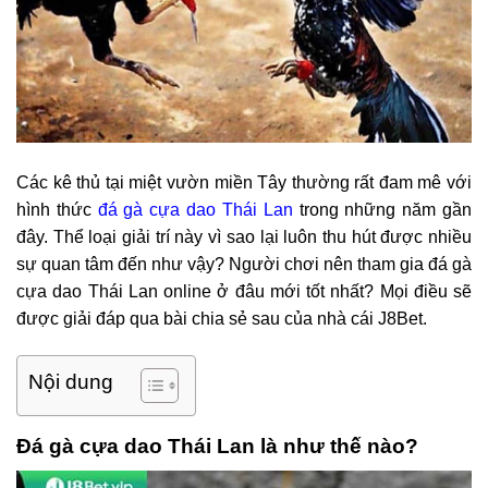
Các kê thủ tại miệt vườn miền Tây thường rất đam mê với
hình thức
đá gà cựa dao Thái Lan
trong những năm gần
đây. Thể loại giải trí này vì sao lại luôn thu hút được nhiều
sự quan tâm đến như vậy? Người chơi nên tham gia đá gà
cựa dao Thái Lan online ở đâu mới tốt nhất? Mọi điều sẽ
được giải đáp qua bài chia sẻ sau của nhà cái J8Bet.
Nội dung
Đá gà cựa dao Thái Lan là như thế nào?