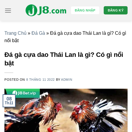
Skip
to
ĐĂNG NHẬP
ĐĂNG KÝ
content
Trang Chủ
»
Đá Gà
»
Đá gà cựa dao Thái Lan là gì? Có gì
nổi bật
Đá gà cựa dao Thái Lan là gì? Có gì nổi
bật
POSTED ON
8 THÁNG 11 2022
BY
ADMIN
08
Th11