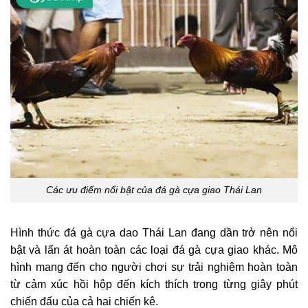
Các ưu điểm nổi bật của đá gà cựa giao Thái Lan
Hình thức đá gà cựa dao Thái Lan đang dần trở nên nổi
bật và lấn át hoàn toàn các loại đá gà cựa giao khác. Mô
hình mang đến cho người chơi sự trải nghiệm hoàn toàn
từ cảm xúc hồi hộp đến kích thích trong từng giây phút
chiến đấu của cả hai chiến kê.