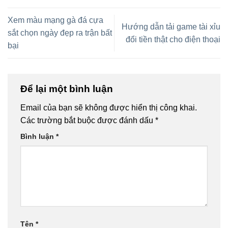
Xem màu mạng gà đá cựa
Hướng dẫn tải game tài xỉu
sắt chọn ngày đẹp ra trận bất
đổi tiền thật cho điện thoại
bại
Để lại một bình luận
Email của bạn sẽ không được hiển thị công khai.
Các trường bắt buộc được đánh dấu
*
Bình luận
*
Tên
*