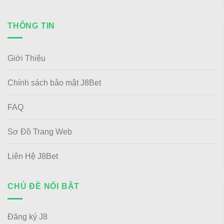
THÔNG TIN
Giới Thiệu
Chính sách bảo mật J8Bet
FAQ
Sơ Đồ Trang Web
Liên Hệ J8Bet
CHỦ ĐỀ NỔI BẬT
Đăng ký J8