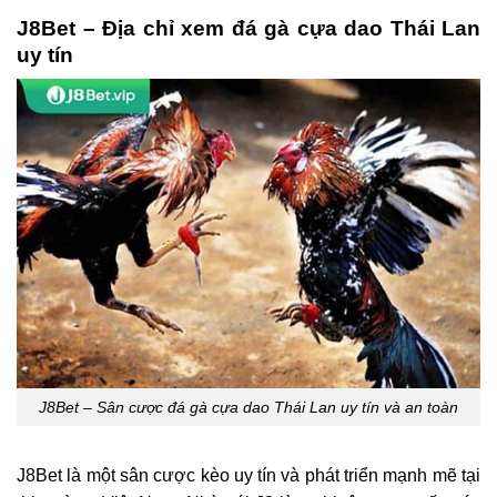
J8Bet – Địa chỉ xem đá gà cựa dao Thái Lan
uy tín
J8Bet – Sân cược đá gà cựa dao Thái Lan uy tín và an toàn
J8Bet là một sân cược kèo uy tín và phát triển mạnh mẽ tại