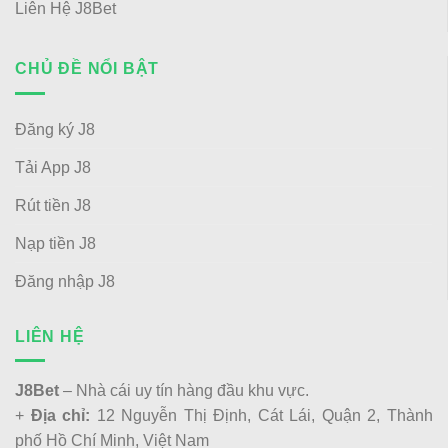
Liên Hệ J8Bet
CHỦ ĐỀ NỔI BẬT
Đăng ký J8
Tải App J8
Rút tiền J8
Nạp tiền J8
Đăng nhập J8
LIÊN HỆ
J8Bet
– Nhà cái uy tín hàng đầu khu vực.
+
Địa chỉ:
12 Nguyễn Thị Định, Cát Lái, Quận 2, Thành
phố Hồ Chí Minh, Việt Nam