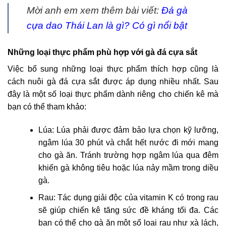
Mời anh em xem thêm bài viết:
Đá gà
cựa dao Thái Lan là gì? Có gì nổi bật
Những loại thực phẩm phù hợp với gà đá cựa sắt
Việc bổ sung những loại thực phẩm thích hợp cũng là
cách nuôi gà đá cựa sắt được áp dụng nhiều nhất. Sau
đây là một số loại thực phẩm dành riêng cho chiến kê mà
bạn có thể tham khảo:
Lúa: Lúa phải được đảm bảo lựa chọn kỹ lưỡng,
ngâm lúa 30 phút và chắt hết nước đi mới mang
cho gà ăn. Tránh trường hợp ngâm lúa qua đêm
khiến gà không tiêu hoặc lúa nảy mầm trong diều
gà.
Rau: Tác dụng giải độc của vitamin K có trong rau
sẽ giúp chiến kê tăng sức đề kháng tối đa. Các
bạn có thể cho gà ăn một số loại rau như xà lách,