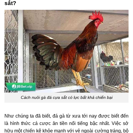
sắt?
Cách nuôi gà đá cựa sắt có lực bất khả chiến bại
Như chúng ta đã biết, đá gà từ xưa tới nay được biết đến
là hình thức cá cược ăn tiền nổi tiếng bậc nhất. Việc sở
hữu một chiến kê khỏe mạnh với vẻ ngoài cường tráng, bộ