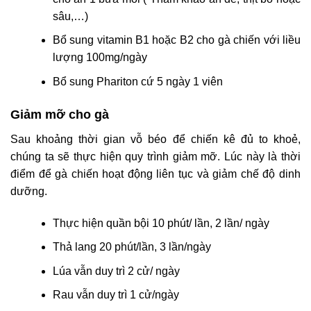
sâu,…)
Bổ sung vitamin B1 hoặc B2 cho gà chiến với liều
lượng 100mg/ngày
Bổ sung Phariton cứ 5 ngày 1 viên
Giảm mỡ cho gà
Sau khoảng thời gian vỗ béo để chiến kê đủ to khoẻ,
chúng ta sẽ thực hiện quy trình giảm mỡ. Lúc này là thời
điểm để gà chiến hoạt động liên tục và giảm chế độ dinh
dưỡng.
Thực hiện quần bội 10 phút/ lần, 2 lần/ ngày
Thả lang 20 phút/lần, 3 lần/ngày
Lúa vẫn duy trì 2 cử/ ngày
Rau vẫn duy trì 1 cử/ngày