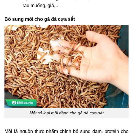
rau muống, giá,…
Bổ sung mồi cho gà đá cựa sắt
Một số loại mồi dành cho gà đá cựa sắt
Mồi là nguồn thực phẩm chính bổ sung đạm, protein cho