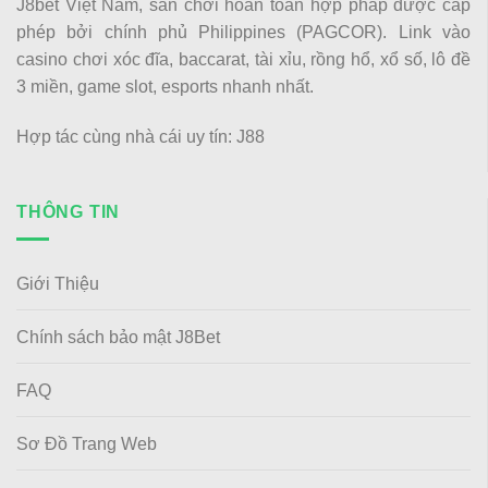
J8bet Việt Nam, sân chơi hoàn toàn hợp pháp được cấp
phép bởi chính phủ Philippines (PAGCOR). Link vào
casino chơi xóc đĩa, baccarat, tài xỉu, rồng hổ, xổ số, lô đề
3 miền, game slot, esports nhanh nhất.
Hợp tác cùng nhà cái uy tín:
J88
THÔNG TIN
Giới Thiệu
Chính sách bảo mật J8Bet
FAQ
Sơ Đồ Trang Web