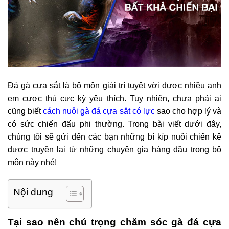
Đá gà cựa sắt là bộ môn giải trí tuyệt vời được nhiều anh
em cược thủ cực kỳ yêu thích. Tuy nhiên, chưa phải ai
cũng biết
cách nuôi gà đá cựa sắt có lực
sao cho hợp lý và
có sức chiến đấu phi thường. Trong bài viết dưới đây,
chúng tôi sẽ gửi đến các bạn những bí kíp nuôi chiến kê
được truyền lại từ những chuyên gia hàng đầu trong bộ
môn này nhé!
Nội dung
Tại sao nên chú trọng chăm sóc gà đá cựa