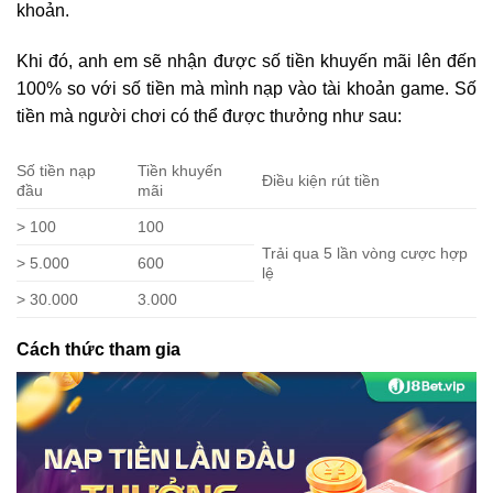
khoản.
Khi đó, anh em sẽ nhận được số tiền khuyến mãi lên đến
100% so với số tiền mà mình nạp vào tài khoản game. Số
tiền mà người chơi có thể được thưởng như sau:
Số tiền nạp
Tiền khuyến
Điều kiện rút tiền
đầu
mãi
> 100
100
Trải qua 5 lần vòng cược hợp
> 5.000
600
lệ
> 30.000
3.000
Cách thức tham gia