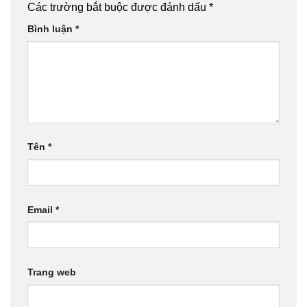
Các trường bắt buộc được đánh dấu
*
Bình luận
*
Tên
*
Email
*
Trang web