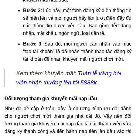
Bước 2
: Lúc này, một form đăng ký điền thông tin
sẽ hiện lên và mọi người hãy lần lượt điền đầy đủ
các thông tin được yêu cầu. Bao gồm: tên đăng
nhập, mật khẩu, ngôn ngữ, loại tiền tệ.
Bước 3
: Sau đó, mọi người cần nhấn vào mục
“tạo tài khoản” là đã hoàn thành thao tác đăng ký
tài khoản để nhận khuyến mãi người chơi mới.
Xem thêm khuyến mãi:
Tuần lễ vàng hội
viên nhận thưởng lên tới 5888k
Đối tượng tham gia khuyến mãi nạp đầu
Như đã đề cập ở trên, đây là chương trình ưu đãi dành
cho người chơi mới tham gia nhà cái J8. Vậy nên đối
tượng tham gia khuyến mãi nạp đầu là các thành viên vừa
đăng ký thành công và tiến hành nạp tiền lần đầu vào tài