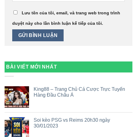
Lưu tên của tôi, email, và trang web trong trình
duyệt này cho lần bình luận kế tiếp của tôi.
BÀI VIẾT MỚI NHẤT
King88 – Trang Chủ Cá Cược Trực Tuyến
Hàng Đầu Châu Á
Soi kèo PSG vs Reims 20h30 ngày
30/01/2023