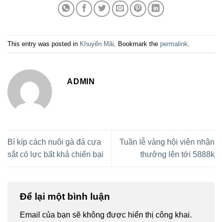
This entry was posted in
Khuyến Mãi
. Bookmark the
permalink
.
ADMIN
Bí kíp cách nuôi gà đá cựa
Tuần lễ vàng hội viên nhận
sắt có lực bất khả chiến bại
thưởng lên tới 5888k
Để lại một bình luận
Email của bạn sẽ không được hiển thị công khai.