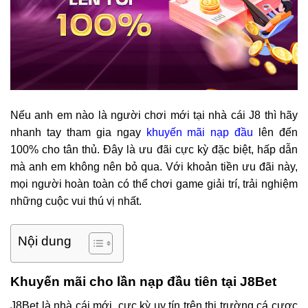
Nếu anh em nào là người chơi mới tại nhà cái J8 thì hãy
nhanh tay tham gia ngay
khuyến mãi nạp đầu
lên đến
100% cho tân thủ. Đây là ưu đãi cực kỳ đặc biệt, hấp dẫn
mà anh em không nên bỏ qua. Với khoản tiền ưu đãi này,
mọi người hoàn toàn có thể chơi game giải trí, trải nghiệm
những cuộc vui thú vị nhất.
Nội dung
Khuyến mãi cho lần nạp đầu tiên tại J8Bet
J8Bet là nhà cái mới, cực kỳ uy tín trên thị trường cá cược