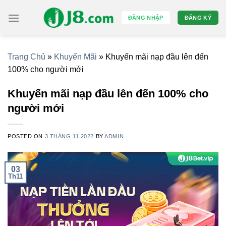
Skip
to
ĐĂNG NHẬP
ĐĂNG KÝ
content
Trang Chủ
»
Khuyến Mãi
»
Khuyến mãi nạp đầu lên đến
100% cho người mới
Khuyến mãi nạp đầu lên đến 100% cho
người mới
POSTED ON
3 THÁNG 11 2022
BY
ADMIN
03
Th11