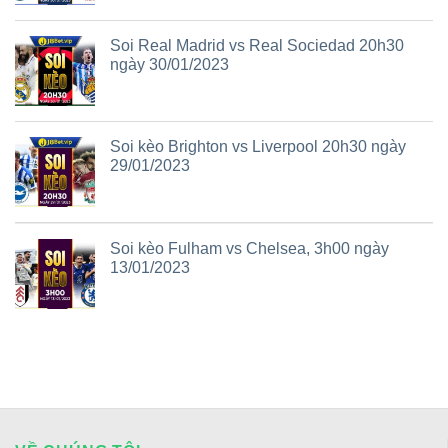
Soi Real Madrid vs Real Sociedad 20h30
ngày 30/01/2023
Soi kèo Brighton vs Liverpool 20h30 ngày
29/01/2023
Soi kèo Fulham vs Chelsea, 3h00 ngày
13/01/2023