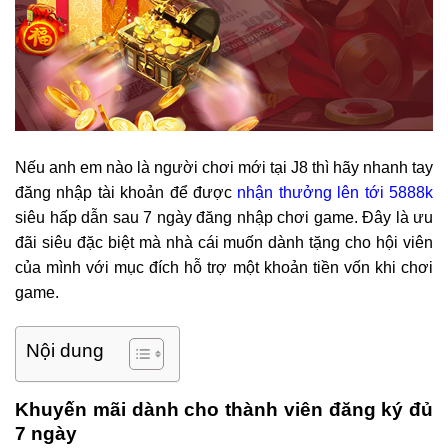
Nếu anh em nào là người chơi mới tại J8 thì hãy nhanh tay
đăng nhập tài khoản để được
nhận thưởng lên tới 5888k
siêu hấp dẫn sau 7 ngày đăng nhập chơi game. Đây là ưu
đãi siêu đặc biệt mà nhà cái muốn dành tặng cho hội viên
của mình với mục đích hỗ trợ một khoản tiền vốn khi chơi
game.
Nội dung
Khuyến mãi dành cho thành viên đăng ký đủ
7 ngày