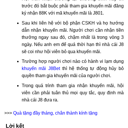
trước đó bắt buộc phải tham gia khuyến mãi đăng
ký nhận 88K với mã khuyến mãi là J801.
Sau khi liên hệ với bộ phận CSKH và họ hướng
dẫn nhận khuyến mãi. Người chơi cần nhận tiền
thưởng ngay sau đó, chậm nhất là trong vòng 3
ngày. Nếu anh em để quá thời hạn thì nhà cái J8
sẽ coi như hội viên bỏ qua khuyến mãi.
Trường hợp người chơi nào có hành vi lạm dụng
khuyến mãi J8Bet
thì hệ thống tự động hủy bỏ
quyền tham gia khuyến mãi của người chơi.
Trong quá trình tham gia nhận khuyến mãi, hội
viên cần phải tuân thủ mọi quy tắc, quy định mà
nhà cái J8 đưa ra.
>>>
Quà tặng đầy tháng, chân thành kính tặng
Lời kết