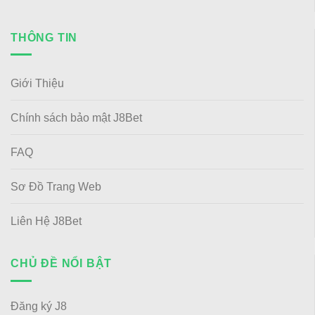
THÔNG TIN
Giới Thiệu
Chính sách bảo mật J8Bet
FAQ
Sơ Đồ Trang Web
Liên Hệ J8Bet
CHỦ ĐỀ NỔI BẬT
Đăng ký J8