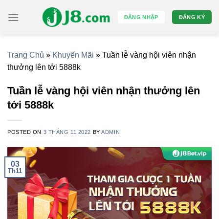
Skip
to
ĐĂNG NHẬP
ĐĂNG KÝ
content
Trang Chủ
»
Khuyến Mãi
»
Tuần lễ vàng hội viên nhận
thưởng lên tới 5888k
Tuần lễ vàng hội viên nhận thưởng lên
tới 5888k
POSTED ON
3 THÁNG 11 2022
BY
ADMIN
03
Th11