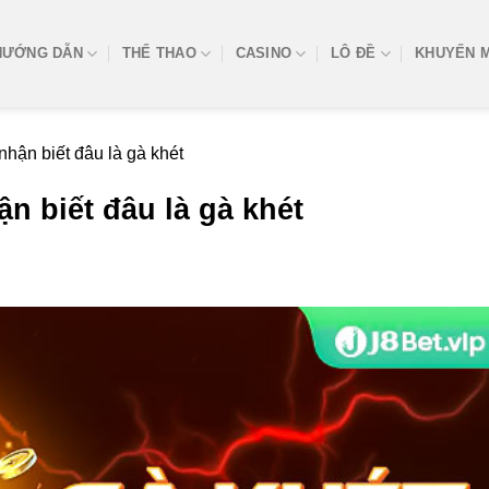
HƯỚNG DẪN
THỂ THAO
CASINO
LÔ ĐỀ
KHUYẾN M
nhận biết đâu là gà khét
ận biết đâu là gà khét