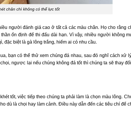
ét chân chì không có thể lực tốt
iều người đánh giá cao ở tất cả các màu chân. Họ cho rằng 
 thần ổn định để thi đấu dài hạn. Vì vậy, nhiều người không 
, đặc biệt là gà lông trắng, hiếm ai có nhu cầu.
a, bạn có thể thử xem chúng đá nhau, sau đó nghĩ cách xử l
chọi, ngược lại nếu chúng không đá tốt thì chúng ta sẽ thay đổ
khét tốt, việc tiếp theo chúng ta phải làm là chọn màu lông. C
cho dù là chọi hay làm cảnh. Điều này dẫn đến các tiêu chí để 