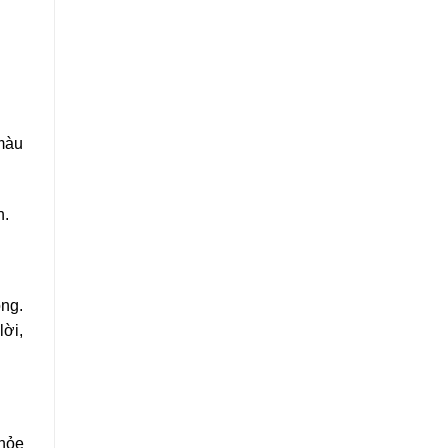
 màu
n.
ông.
lời,
khỏe