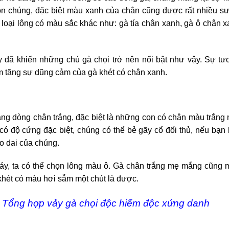
ọn chúng, đặc biệt màu xanh của chân cũng được rất nhiều s
loại lông có màu sắc khác như: gà tía chân xanh, gà ô chân 
 đã khiến những chú gà chọi trở nên nổi bật như vậy. Sự t
 tăng sự dũng cảm của gà khét có chân xanh.
rằng dòng chân trắng, đặc biệt là những con có chân màu trắng
có độ cứng đặc biệt, chúng có thể bẻ gãy cổ đối thủ, nếu bạn 
o dai của chúng.
háy, ta có thể chọn lông màu ô. Gà chân trắng mẹ mắng cũng
khét có màu hơi sẫm một chút là được.
:
Tổng hợp vảy gà chọi độc hiếm độc xứng danh