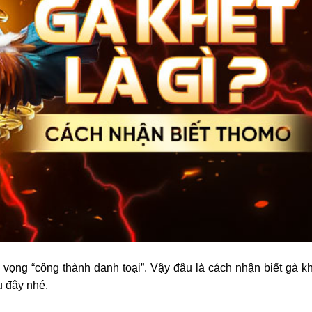
 vọng “công thành danh toại”. Vậy đâu là cách nhận biết gà k
u đây nhé.