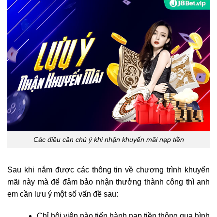
Các điều cần chú ý khi nhận khuyến mãi nạp tiền
Sau khi nắm được các thông tin về chương trình khuyến
mãi này mà để đảm bảo nhận thưởng thành công thì anh
em cần lưu ý một số vấn đề sau:
Chỉ hội viên nào tiến hành nạp tiền thông qua hình