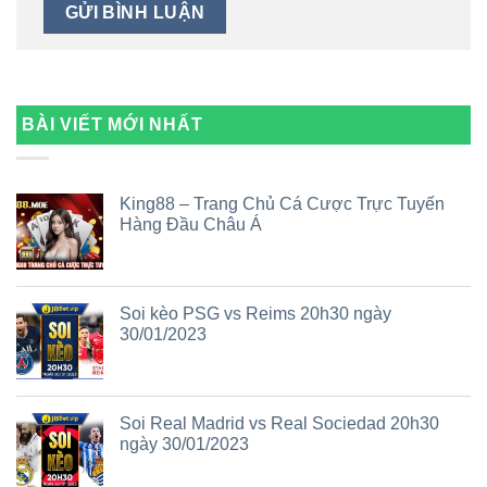
BÀI VIẾT MỚI NHẤT
King88 – Trang Chủ Cá Cược Trực Tuyến
Hàng Đầu Châu Á
Soi kèo PSG vs Reims 20h30 ngày
30/01/2023
Soi Real Madrid vs Real Sociedad 20h30
ngày 30/01/2023