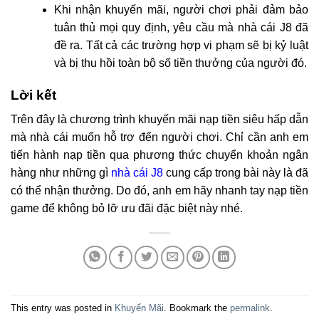
Khi nhận khuyến mãi, người chơi phải đảm bảo
tuân thủ mọi quy định, yêu cầu mà nhà cái J8 đã
đề ra. Tất cả các trường hợp vi phạm sẽ bị kỷ luật
và bị thu hồi toàn bộ số tiền thưởng của người đó.
Lời kết
Trên đây là chương trình khuyến mãi nạp tiền siêu hấp dẫn
mà nhà cái muốn hỗ trợ đến người chơi. Chỉ cần anh em
tiến hành nạp tiền qua phương thức chuyển khoản ngân
hàng như những gì
nhà cái J8
cung cấp trong bài này là đã
có thể nhận thưởng. Do đó, anh em hãy nhanh tay nạp tiền
game để không bỏ lỡ ưu đãi đặc biệt này nhé.
This entry was posted in
Khuyến Mãi
. Bookmark the
permalink
.