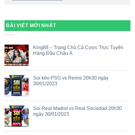
BÀI VIẾT MỚI NHẤT
King88 – Trang Chủ Cá Cược Trực Tuyến
Hàng Đầu Châu Á
Soi kèo PSG vs Reims 20h30 ngày
30/01/2023
Soi Real Madrid vs Real Sociedad 20h30
ngày 30/01/2023