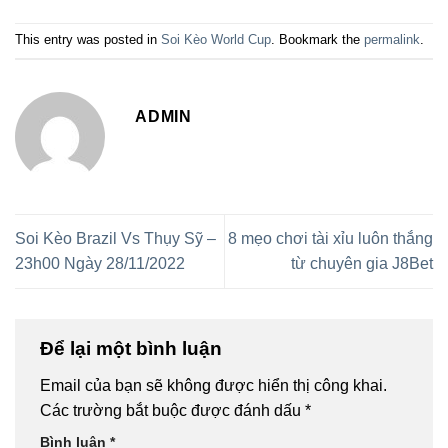
This entry was posted in
Soi Kèo World Cup
. Bookmark the
permalink
.
ADMIN
Soi Kèo Brazil Vs Thụy Sỹ –
8 mẹo chơi tài xỉu luôn thắng
23h00 Ngày 28/11/2022
từ chuyên gia J8Bet
Để lại một bình luận
Email của bạn sẽ không được hiển thị công khai.
Các trường bắt buộc được đánh dấu
*
Bình luận
*