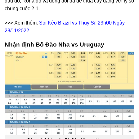
đấu đó, Ronaldo và đồng đội đã để thua cay đắng với tỷ số
chung cuộc 2-1.
>>> Xem thêm:
Soi Kèo Brazil vs Thụy Sĩ, 23h00 Ngày
28/11/2022
Nhận định Bồ Đào Nha vs Uruguay