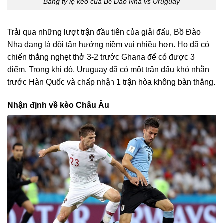
Bảng tỷ lệ kèo của Bồ Đào Nha vs Uruguay
Trải qua những lượt trận đầu tiên của giải đấu, Bồ Đào
Nha đang là đội tận hưởng niềm vui nhiều hơn. Họ đã có
chiến thắng nghẹt thở 3-2 trước Ghana để có được 3
điểm. Trong khi đó, Uruguay đã có một trận đấu khó nhằn
trước Hàn Quốc và chấp nhận 1 trận hòa không bàn thắng.
Nhận định về kèo Châu Âu