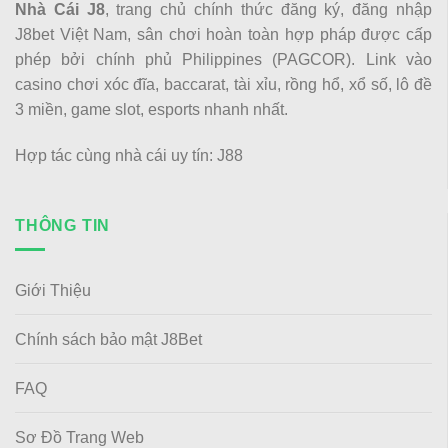
Nhà Cái J8
, trang chủ chính thức đăng ký, đăng nhập
J8bet Việt Nam, sân chơi hoàn toàn hợp pháp được cấp
phép bởi chính phủ Philippines (PAGCOR). Link vào
casino chơi xóc đĩa, baccarat, tài xỉu, rồng hổ, xổ số, lô đề
3 miền, game slot, esports nhanh nhất.
Hợp tác cùng nhà cái uy tín:
J88
THÔNG TIN
Giới Thiệu
Chính sách bảo mật J8Bet
FAQ
Sơ Đồ Trang Web