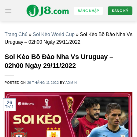
Skip
to
ĐĂNG NHẬP
ĐĂNG KÝ
content
Trang Chủ
»
Soi Kèo World Cup
»
Soi Kèo Bồ Đào Nha Vs
Uruguay – 02h00 Ngày 29/11/2022
Soi Kèo Bồ Đào Nha Vs Uruguay –
02h00 Ngày 29/11/2022
POSTED ON
26 THÁNG 11 2022
BY
ADMIN
26
Th11