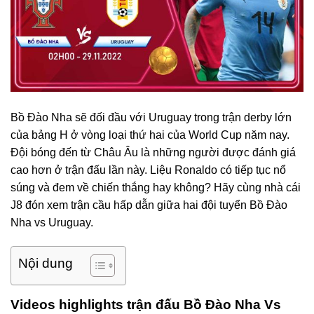
Bồ Đào Nha sẽ đối đầu với Uruguay trong trận derby lớn
của bảng H ở vòng loại thứ hai của World Cup năm nay.
Đội bóng đến từ Châu Âu là những người được đánh giá
cao hơn ở trận đấu lần này. Liệu Ronaldo có tiếp tục nổ
súng và đem về chiến thắng hay không? Hãy cùng nhà cái
J8 đón xem trận cầu hấp dẫn giữa hai đội tuyển Bồ Đào
Nha vs Uruguay.
Nội dung
Videos highlights trận đấu Bồ Đào Nha Vs