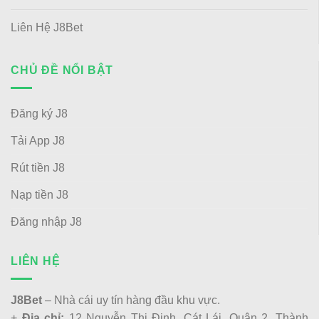
Liên Hệ J8Bet
CHỦ ĐỀ NỔI BẬT
Đăng ký J8
Tải App J8
Rút tiền J8
Nạp tiền J8
Đăng nhập J8
LIÊN HỆ
J8Bet
– Nhà cái uy tín hàng đầu khu vực.
+
Địa chỉ:
12 Nguyễn Thị Định, Cát Lái, Quận 2, Thành