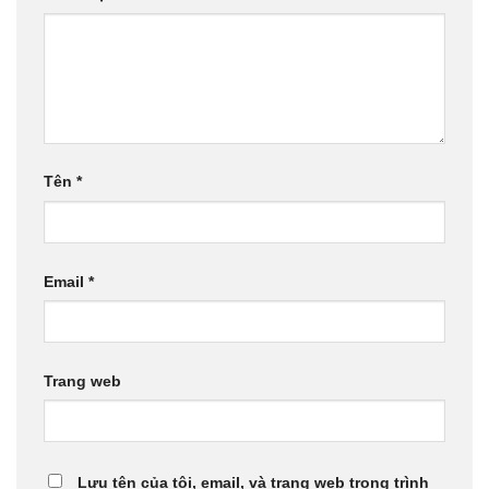
Tên
*
Email
*
Trang web
Lưu tên của tôi, email, và trang web trong trình