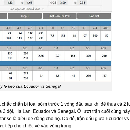
tỷ lệ kèo của Ecuador vs Senegal
 chắc chắn bị loại sớm trước 1 vòng đấu sau khi để thua cả 2 l
ủa 3 đội, Hà Lan, Ecuador và Senegal. Ở lượt trận cuối cùng này
tar sẽ là điều dễ dàng cho họ. Do đó, trận đấu giữa Ecuador vs
ực tiếp cho chiếc vé vào vòng trong.