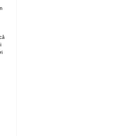
ên
 cả
i
ới