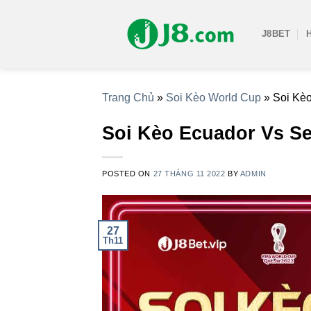
Skip
to
J8BET
content
Trang Chủ
»
Soi Kèo World Cup
»
Soi Kè
Soi Kèo Ecuador Vs Se
POSTED ON
27 THÁNG 11 2022
BY
ADMIN
27
Th11