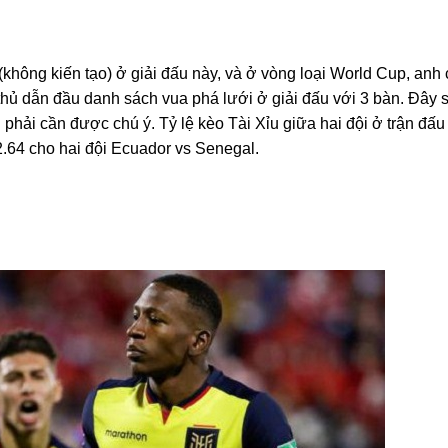
hông kiến ​​tạo) ở giải đấu này, và ở vòng loại World Cup, anh 
u thủ dẫn đầu danh sách vua phá lưới ở giải đấu với 3 bàn. Đây 
phải cần được chú ý. Tỷ lệ kèo Tài Xỉu giữa hai đội ở trận đấu
2.64 cho hai đội Ecuador vs Senegal.