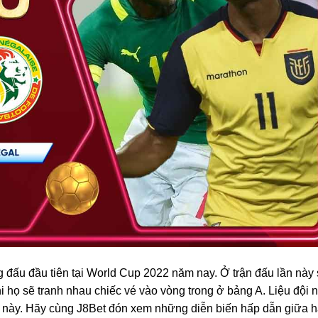
òng đấu đầu tiên tại World Cup 2022 năm nay. Ở trận đấu lần này
hi họ sẽ tranh nhau chiếc vé vào vòng trong ở bảng A. Liệu đội 
u này. Hãy cùng J8Bet đón xem những diễn biến hấp dẫn giữa h