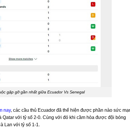
uộc gặp gỡ gần nhất giữa Ecuador Vs Senegal
m nay
, các cầu thủ Ecuador đã thể hiện được phần nào sức mạ
à Qatar với tỷ số 2-0. Cùng với đó khi cầm hòa được đội bóng
 Lan với tỷ số 1-1.