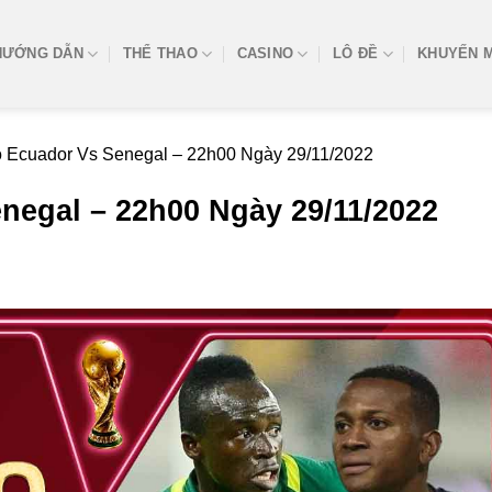
HƯỚNG DẪN
THỂ THAO
CASINO
LÔ ĐỀ
KHUYẾN M
o Ecuador Vs Senegal – 22h00 Ngày 29/11/2022
negal – 22h00 Ngày 29/11/2022