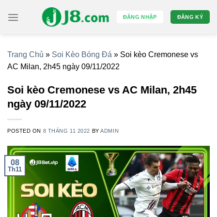
Skip
to
ĐĂNG NHẬP
ĐĂNG KÝ
content
Trang Chủ
»
Soi Kèo Bóng Đá
»
Soi kèo Cremonese vs
AC Milan, 2h45 ngày 09/11/2022
Soi kèo Cremonese vs AC Milan, 2h45
ngày 09/11/2022
POSTED ON
8 THÁNG 11 2022
BY
ADMIN
08
Th11