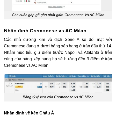
Các cuộc gặp gỡ gần nhất giữa Cremonese Vs AC Milan
Nhận định Cremonese vs AC Milan
Các nhà đương kim vô địch Serie A sẽ đối mặt với
Cremonese đang ở dưới bảng xếp hạng ở trận đấu thứ 14.
Nhằm mục tiêu giữ điểm trước Napoli và Atalanta ở trên
cùng của bảng xếp hạng họ sẽ hướng đến 3 điểm ở trận
Cremonese vs AC Milan.
Bảng tỷ lệ kèo của Cremonese vs AC Milan
Nhận định về kèo Châu Á