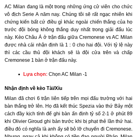
AC Milan đang là một trong những ứng cử viên cho chức
vô địch Serie A năm nay. Chúng tôi sẽ rất ngạc nhiên khi
chứng kiến ​​bất cứ điều gì khác ngoài chiến thắng của họ
trước đội bóng không thắng duy nhất trong giải đấu lúc
này. Kèo Châu Á ở trận đấu giữa Cremonese vs AC Milan
được nhà cái nhận định là 1 : 0 cho hai đội. Với tỷ lệ này
thì các cầu thủ đội khách sẽ là đội cửa trên và chấp
Cremonese 1 bàn ở trận đấu này.
Lựa chọn:
Chọn AC Milan -1
Nhận định về kèo Tài/Xỉu
Milan đã chơi 6 trận liên tiếp trên mọi đấu trường với hai
bàn thắng trở lên. Họ đã kết thúc Spezia vào thứ Bảy một
cách đầy kịch tính để ghi bàn ấn định tỷ số 2-1 ở phút 89
khi Olivier Giroud ghi bàn trước khi bị phạt thẻ lần thứ hai.
điều đó có nghĩa là anh ấy sẽ bỏ lỡ chuyến đi Cremonese.
Nhưng, ngay cả khi không có tiền đạo người Pháp, Milan