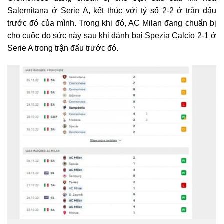
Salernitana ở Serie A, kết thúc với tỷ số 2-2 ở trận đấu
trước đó của mình. Trong khi đó, AC Milan đang chuẩn bị
cho cuộc đọ sức này sau khi đánh bại Spezia Calcio 2-1 ở
Serie A trong trận đấu trước đó.