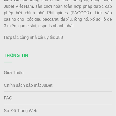
J8bet Việt Nam, sân chơi hoàn toàn hợp pháp được cấp
phép bởi chính phủ Philippines (PAGCOR). Link vào
casino chơi xóc đĩa, baccarat, tài xỉu, rồng hổ, xổ số, lô đề
3 miền, game slot, esports nhanh nhất.
Hợp tác cùng nhà cái uy tín:
J88
THÔNG TIN
Giới Thiệu
Chính sách bảo mật J8Bet
FAQ
Sơ Đồ Trang Web