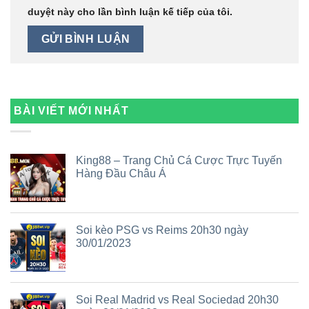
duyệt này cho lần bình luận kế tiếp của tôi.
BÀI VIẾT MỚI NHẤT
King88 – Trang Chủ Cá Cược Trực Tuyến
Hàng Đầu Châu Á
Soi kèo PSG vs Reims 20h30 ngày
30/01/2023
Soi Real Madrid vs Real Sociedad 20h30