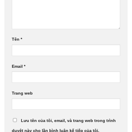
Tên
*
Email
*
Trang web
Lưu tên của tôi, email, và trang web trong trình
duyệt này cho lần bình luận kế tiếp của tôi.