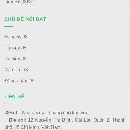
Liên Hệ J8Bet
CHỦ ĐỀ NỔI BẬT
Đăng ký J8
Tải App J8
Rút tiền J8
Nạp tiền J8
Đăng nhập J8
LIÊN HỆ
J8Bet
– Nhà cái uy tín hàng đầu khu vực.
+
Địa chỉ:
12 Nguyễn Thị Định, Cát Lái, Quận 2, Thành
phố Hồ Chí Minh, Việt Nam