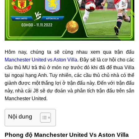
Hôm nay, chúng ta sẽ cùng nhau xem qua trận đấu
Manchester United vs Aston Villa
. Đây sẽ là cơ hội cho các
cầu thủ MU trả thù ở món nợ trước đó khi đã để thua Villa
tại ngoại hạng Anh. Tuy nhiên, các cầu thủ chủ nhà có thể
giành được một thắng lợi ở trận đấu này. Đến với trận đấu
này, nhà cái J8 sẽ dự đoán và phân tích trận đấu trên sân
Manchester United.
Nội dung
Phong độ Manchester United Vs Aston Villa