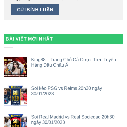
BÀI VIẾT MỚI NHẤT
King88 – Trang Chủ Cá Cược Trực Tuyến
Hàng Đầu Châu Á
Soi kèo PSG vs Reims 20h30 ngày
30/01/2023
Soi Real Madrid vs Real Sociedad 20h30
ngày 30/01/2023