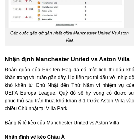
Các cuộc gặp gỡ gần nhất giữa Manchester United Vs Aston
Villa
Nhận định Manchester United vs Aston Villa
Đoàn quân của Erik ten Hag đã có một lịch thi đấu khó
khăn trong vài tuần gần đây. Họ liên tục thi đấu với nhịp độ
khó khăn từ Chủ Nhật đến Thứ Năm vì nhiệm vụ của
UEFA Europa League. Quỷ đỏ sẽ hy vọng có được sự
phục thù sau trận thua khó khăn 3-1 trước Aston Villa vào
chiều Chủ nhật tại Villa Park.
Bảng tỷ lệ kèo của Manchester United vs Aston Villa
Nhận định về kèo Châu Á