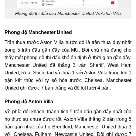
Phong độ thi đấu của Manchester United Vs Aston Villa
Phong độ Manchester United
Trận thua trước Aston Villa trước đó là trận thua duy nhất
trong 5 trận đấu gần đây của MU. Đội chủ nhà đang cho
thấy một phong độ thi đấu khá ổn định ở thời gian gần đây.
Manchester United đã thắng 3 trận Sheriff, West Ham
United, Real Sociedad và thua 1 với Aston Villa trong khi 1
trận kết thúc với tỷ số hòa trước Chelsea. Manchester
United ghi được 7 bàn thắng và để lọt lưới 4 bàn.
Phong độ Aston Villa
Về phía đội khách, thành tích 5 trận đấu gần đây nhất của
họ thực sự chưa được tốt. Aston Villa thắng 2 trận trong 5
trận gần nhất của họ Brentford, Manchester United thua 3
với Chelsea, Fulham, Newcastle United. Đội ghi được 7