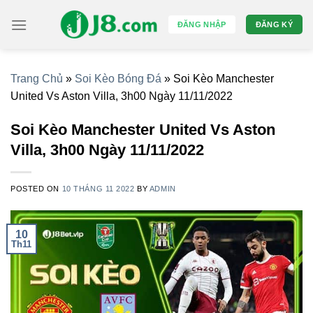
Skip
to
ĐĂNG NHẬP
ĐĂNG KÝ
content
Trang Chủ
»
Soi Kèo Bóng Đá
»
Soi Kèo Manchester
United Vs Aston Villa, 3h00 Ngày 11/11/2022
Soi Kèo Manchester United Vs Aston
Villa, 3h00 Ngày 11/11/2022
POSTED ON
10 THÁNG 11 2022
BY
ADMIN
10
Th11