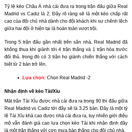
Tỷ lệ kèo Châu Á nhà cái đưa ra trong trận đấu giữa Real
Madrid vs Cadiz là 2. Đây rõ ràng sẽ là một kèo chấp rất
cao của đội chủ nhà dành cho đội khách khi sự chênh lệch
giữa hai đội ở hiện tại là hoàn toàn vượt trội.
Trong 5 trận đấu gần nhất trên sân nhà, Real Madrid đã
không thua khi giành tới 4 trận thắng và 1 trận hòa trước
đối thủ. trong đó có 3 trận họ giành chiến thắng với cách
biệt từ 2 bàn trở lên.
Lựa chọn:
Chọn Real Madrid -2
Nhận định về kèo Tài/Xỉu
Mặt trận Tài Xỉu được nhà cái đưa ra trong 90 thi đấu giữa
Real Madrid vs Cadiz tới đây sẽ là 3.25 bàn. Đây là một tỷ
lệ Tài Xỉu khá cao được nhà cái đưa ra, tuy nhiên giới điệu
mộ vẫn đánh giá cao lựa chọn kèo Tài khi nhận định đây
là một trận thắng với cơn mưa bàn thắng cho đội chủ nhà.