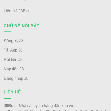
Liên Hệ J8Bet
CHỦ ĐỀ NỔI BẬT
Đăng ký J8
Tải App J8
Rút tiền J8
Nạp tiền J8
Đăng nhập J8
LIÊN HỆ
J8Bet
– Nhà cái uy tín hàng đầu khu vực.